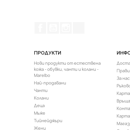
Facebook
YouTube
Instagram Feed
TikTok
ПРОДУКТИ
ИНФО
Нови продукти от естествена
Доста
кожа - обувки, чанти и колани -
Прави
Marelbo
За нас
Най-продавани
Ръков
Чанти
Карта
Колани
Връща
Деца
Конт
Мъже
Карта
Тийнейджъри
Магаз
Жени