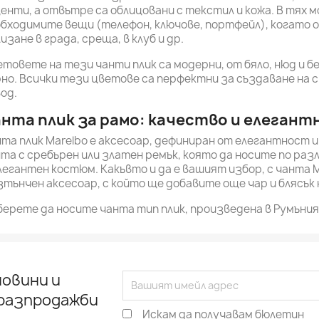
енти, а отвътре са облицовани с текстил и кожа. В тях 
бходимите вещи (телефон, ключове, портфейл), когато 
изане в града, среща, в клуб и др.
товете на тези чанти плик са модерни, от бяло, нюд и бе
но. Всички тези цветове са перфектни за създаване на с
од.
нта плик за рамо: качество и елеган
та плик Marelbo е аксесоар, дефиниран от елегантност 
та с сребърен или златен ремък, която да носите по различ
легантен костюм. Какъвто и да е вашият избор, с чанта 
зтънчен аксесоар, с който ще добавите още чар и блясък 
ерете да носите чанта тип плик, произведена в Румъния
овини и
 разпродажби
Искам да получавам бюлетин