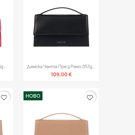
Бърз преглед

g...
Дамска Чанта През Рамо 057g...
109,00 €
НОВО
favorite_border
favorite_border