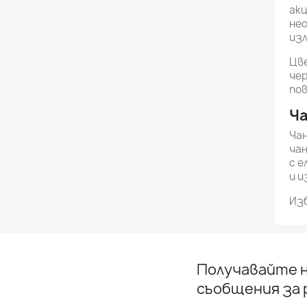
акц
нео
изл
Цве
чер
пов
Ча
Чан
чан
с е
и и
Изб
Получавайте н
съобщения за