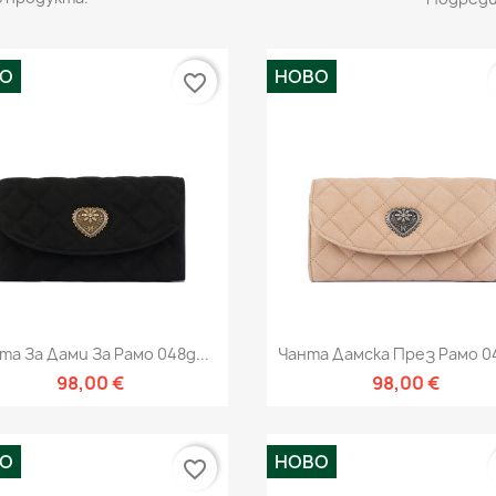
ВО
НОВО
favorite_border
Бърз преглед
Бърз преглед


та За Дами За Рамо 048g...
Чанта Дамска През Рамо 04
98,00 €
98,00 €
ВО
НОВО
favorite_border