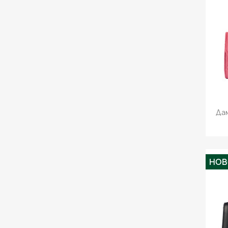
Дам
НО