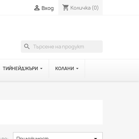
shopping_cart

Количка
(0)
Вход
search
ТИЙНЕЙДЖЪРИ
КОЛАНИ

 по:
Приложимост