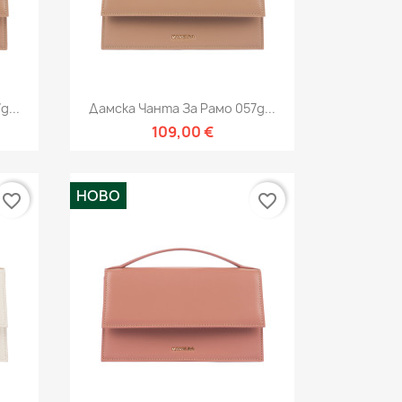
Бърз преглед

g...
Дамска Чанта За Рамо 057g...
109,00 €
НОВО
favorite_border
favorite_border