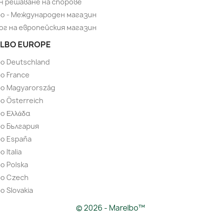
н решаване на спорове
bo - Международен магазин
ог на европейския магазин
LBO EUROPE
bo Deutschland
o France
bo Magyarország
o Österreich
o Ελλάδα
bo България
bo España
 Italia
o Polska
bo Czech
o Slovakia
© 2026 - Marelbo™