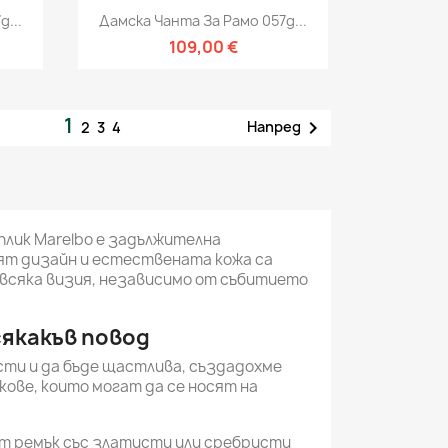
Бърз преглед

g...
Дамска Чанта За Рамо 057g...
109,00 €
1

Напред
2
3
4
 плик Marelbo е задължителна
ият дизайн и естествената кожа са
 всяка визия, независимо от събитието
сякакъв повод
сти и да бъде щастлива, създадохме
кове, които могат да се носят на
т ремък със златисти или сребристи