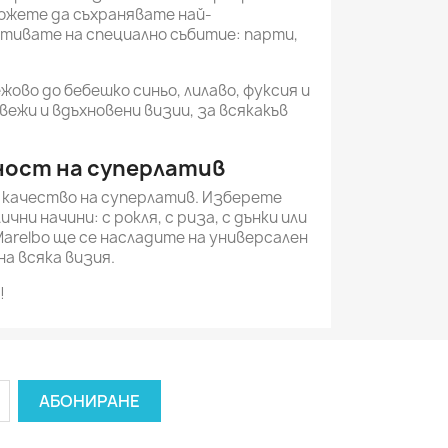
можете да съхранявате най-
отивате на специално събитие: парти,
жово до бебешко синьо, лилаво, фуксия и
вежи и вдъхновени визии, за всякакъв
тност на суперлатив
и качество на суперлатив. Изберете
ни начини: с рокля, с риза, с дънки или
Marelbo ще се насладите на универсален
на всяка визия.
!