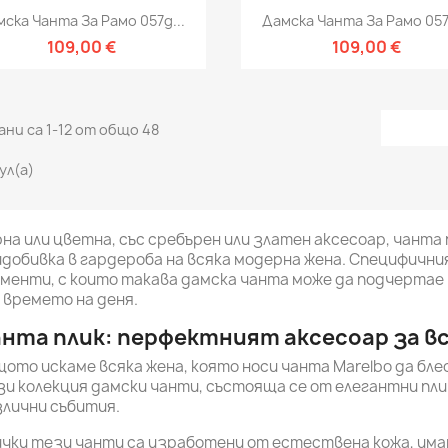
Бърз преглед
Бърз преглед


ска Чанта За Рамо 057g...
Дамска Чанта За Рамо 057
109,00 €
109,00 €
ни са 1-12 от общо 48
ул(а)
на или цветна, със сребърен или златен аксесоар, чанта
добивка в гардероба на всяка модерна жена. Специфичн
менти, с които такава дамска чанта може да подчертае
 времето на деня.
нта плик: перфектният аксесоар за в
ото искаме всяка жена, която носи чанта Marelbo да бле
и колекция дамски чанти, състояща се от елегантни пли
лични събития.
чки тези чанти са изработени от естествена кожа, има