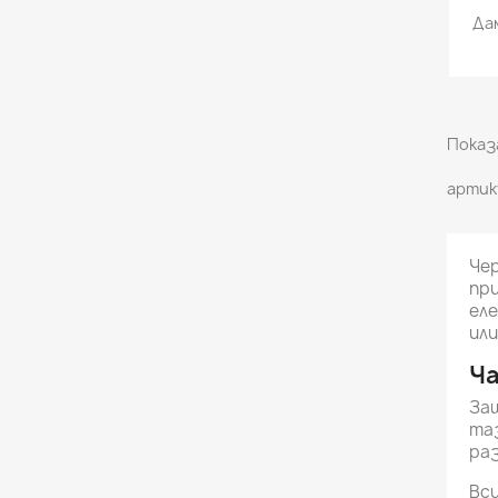
Дам
Показа
артик
Чер
при
еле
или
Ча
Защ
таз
раз
Вси