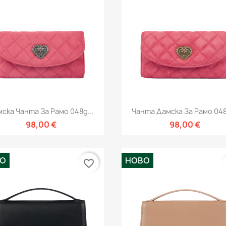
Бърз преглед
Бърз преглед


ска Чанта За Рамо 048g...
Чанта Дамска За Рамо 048
98,00 €
98,00 €
ВО
НОВО
favorite_border