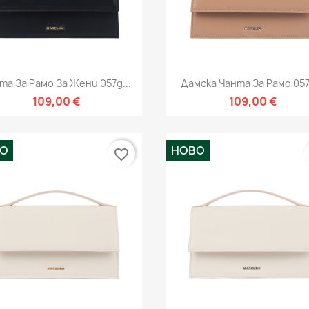
Бърз преглед
Бърз преглед


та За Рамо За Жени 057g...
Дамска Чанта За Рамо 057
109,00 €
109,00 €
ВО
НОВО
favorite_border