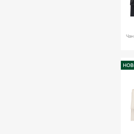
Чан
НО