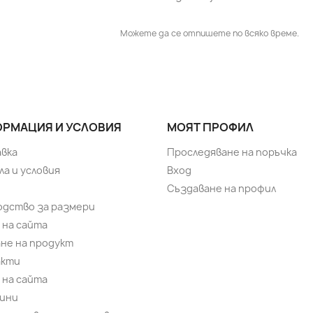
Можете да се отпишете по всяко време.
РМАЦИЯ И УСЛОВИЯ
МОЯТ ПРОФИЛ
вка
Проследяване на поръчка
ла и условия
Вход
Създаване на профил
одство за размери
 на сайта
не на продукт
акти
 на сайта
ини