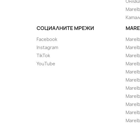
Онлай
Marel
Катал
СОЦИАЛНИТЕ МРЕЖИ
MARE
Facebook
Marel
Instagram
Marelb
TikTok
Marel
YouTube
Marelb
Marelb
Marel
Marel
Marelbo
Marelb
Marel
Marelb