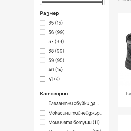
Размер
35
(15)
36
(99)
37
(99)
38
(99)
39
(95)
40
(14)
41
(4)
Категории
Ти
Елегантни обувки за тинейджъри
(2
Мокасини тийнейджъри
(5)
Момичета ботуши
(11)