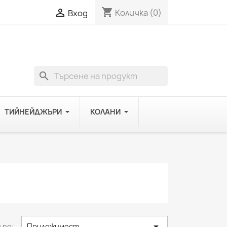
shopping_cart

Количка
(0)
Вход
search
ТИЙНЕЙДЖЪРИ
КОЛАНИ

 по:
Приложимост