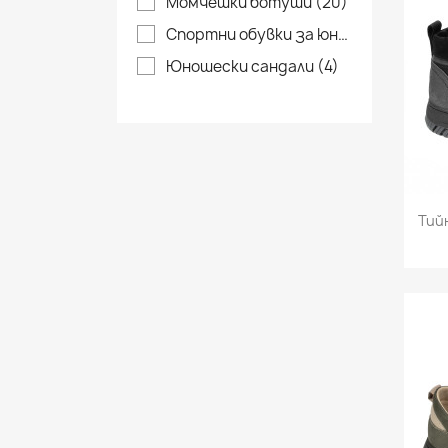
Момчешки ботуши
(20)
Спортни обувки за юноши
(40)
Юношески сандали
(4)
Тий