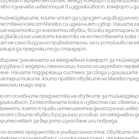
игуряват перфектен баланс между комфорт и функционал
elbo означава инвестиция в издръжливост, комфорт и ди
тийнейджърите, които искат да изразят индивидуалнос
ествена кожа от Marelbo са идеалният избор. Нашата г
ual маратонки до елегантни обувки, всички адаптирани 
азвайки класическото качество на естествената кожа. 
ат не само визуално привлекателни, но и устойчиви на еж
гажира да предложи този стандарт.
збираме значението на ежедневния комфорт за тийнейдж
рудвани с модерни технологии, които осигуряват перфе
ене. Нашата поддържаща система за свода и дишащата 
актеристиките, които правят обувките на Marelbo пре
амични млади хора.
о от основните предимства на обувките за тийнейджъри
дръжливост. Естествената кожа е известна със своята 
времето, което я прави интелигентна дългосрочна инве
носят своите обувки в различни условия, от ежедневни д
притесняват за бързото износване или повреда.
го голямо предимство е универсалността. Обувките от
фектно се съчетават с широка гама дрехи, от ежедневн