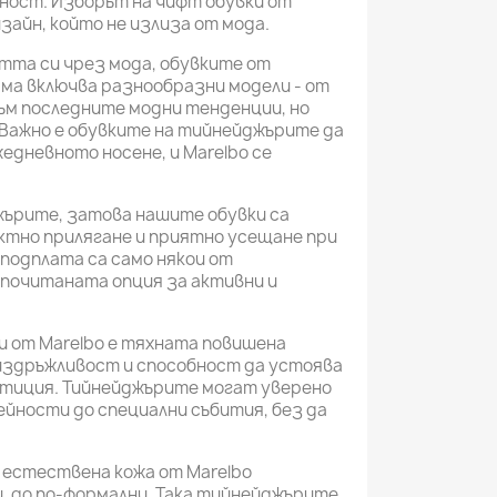
ност. Изборът на чифт обувки от
зайн, който не излиза от мода.
тта си чрез мода, обувките от
ама включва разнообразни модели - от
към последните модни тенденции, но
Важно е обувките на тийнейджърите да
едневното носене, и Marelbo се
ърите, затова нашите обувки са
ктно прилягане и приятно усещане при
подплата са само някои от
дпочитаната опция за активни и
 от Marelbo е тяхната повишена
издръжливост и способност да устоява
стиция. Тийнейджърите могат уверено
ейности до специални събития, без да
 естествена кожа от Marelbo
и, до по-формални. Така тийнейджърите