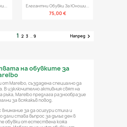
Бърз преглед

и...
Елегантни Обувки За Юноши...
75,00 €
1

Напред
2
3
…
9
вата на обувките за
relbo
от Marelbo, създадена специално да
а. В изключително активния свят на
 ръка, Marelbo предлага разнообразие
ални за всякакъв повод.
 внимание за да осигури стила и
дали става въпрос за дълъг ден в
те обувки от естествена кожа