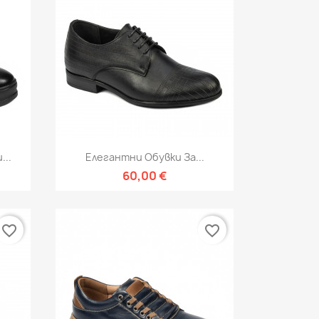
Бърз преглед

...
Елегантни Обувки За...
60,00 €
favorite_border
favorite_border