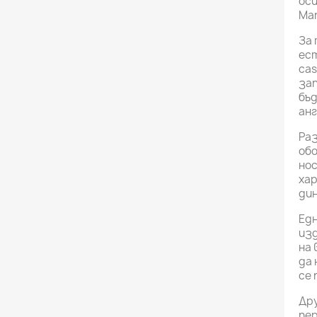
ос
Mar
За 
ест
cas
зап
бъд
ан
Ра
обо
нос
хар
дин
Едн
из
на 
да 
се 
Дру
пер