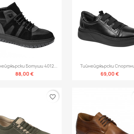
Бърз преглед
Бърз преглед


нейджърски Ботуши 4012...
Тийнейджърски Спортни
88,00 €
69,00 €
favorite_border