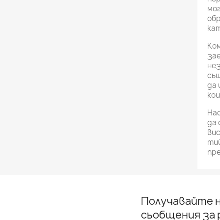
мог
обр
кат
Ком
зае
нез
съ
да 
ко
На
да 
вис
тий
пре
Получавайте н
съобщения за