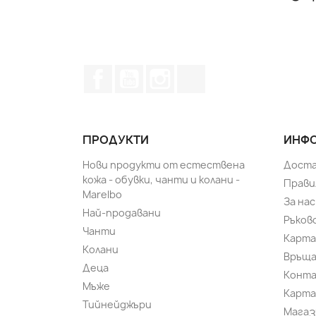
Facebook
YouTube
Instagram Feed
TikTok
ПРОДУКТИ
ИНФО
Нови продукти от естествена
Доста
кожа - обувки, чанти и колани -
Прави
Marelbo
За нас
Най-продавани
Ръков
Чанти
Карта
Колани
Връща
Деца
Конт
Мъже
Карта
Тийнейджъри
Магаз