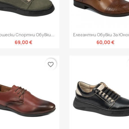
Бърз преглед
Бърз преглед


шески Спортни Обувки...
Елегантни Обувки За Юнош
69,00 €
60,00 €
favorite_border