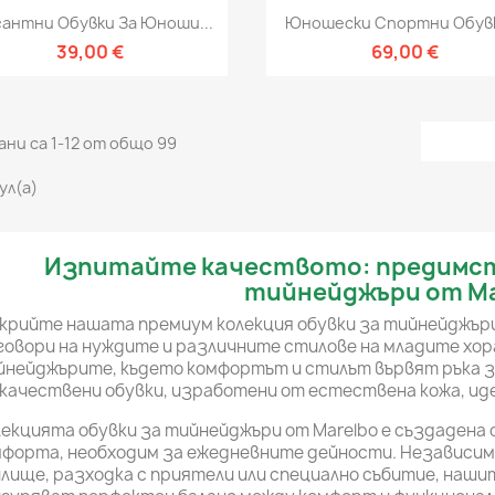
Бърз преглед
Бърз преглед


гантни Обувки За Юноши...
Юношески Спортни Обувк
39,00 €
69,00 €
ни са 1-12 от общо 99
ул(а)
Изпитайте качеството: предимст
тийнейджъри от Ma
рийте нашата премиум колекция обувки за тийнейджъри 
овори на нуждите и различните стилове на младите хор
нейджърите, където комфортът и стилът вървят ръка за
качествени обувки, изработени от естествена кожа, иде
екцията обувки за тийнейджъри от Marelbo е създадена с
форта, необходим за ежедневните дейности. Независимо 
лище, разходка с приятели или специално събитие, наши