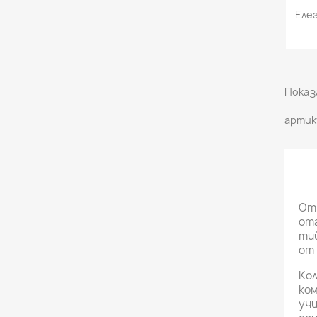
Еле
Показа
артик
Отк
отг
тий
от 
Кол
ком
учи