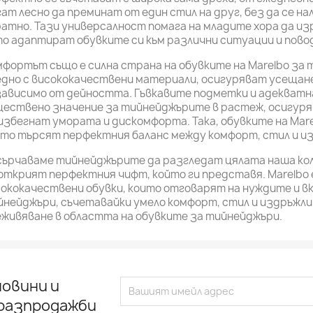
ат лесно да преминат от един стил на друг, без да се н
атно. Тази универсалност помага на младите хора да из
о адаптират обувките си към различни ситуации и пово
фортът също е силна страна на обувките на Marelbo за
дно с висококачествени материали, осигуряват усещане
ависимо от дейността. Гъвкавите подметки и адекватн
ществено значение за тийнейджърите в растеж, осигуря
избегнат умората и дискомфорта. Така, обувките на Mar
ито търсят перфектния баланс между комфорт, стил и и
сърчаваме тийнейджърите да разгледат цялата наша кол
открият перфектния чифт, който ги представя. Marelbo 
ококачествени обувки, които отговарят на нуждите и в
нейджъри, съчетавайки умело комфорт, стил и издръжли
живяване в областта на обувките за тийнейджъри.
овини и
 разпродажби