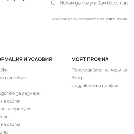
Искам да получавам бюлетин
Можете да се отпишете по всяко време.
РМАЦИЯ И УСЛОВИЯ
МОЯТ ПРОФИЛ
вка
Проследяване на поръчка
ла и условия
Вход
Създаване на профил
одство за размери
 на сайта
не на продукт
акти
 на сайта
ини