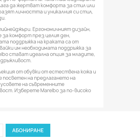
алага да жертват комфорта за стил или
разят личността и уникалния си стил,
ди.
 тийнейджъри. Ергономичният дизайн,
 за комфорт през целия ден,
ата поддръжка на краката са от
вайки им необходимата поддръжка за
elbo стават идеална опция за младите,
здръжливост.
екция от обувки от естествена кожа и
е посветен на предлагането на
кусовете на съвременните
вост. Изберете Marelbo за по-високо