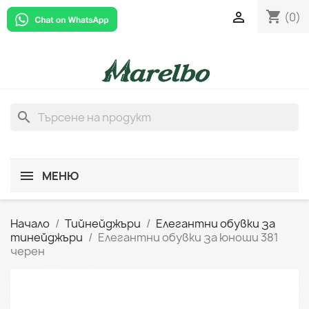
shopping_cart

(0)
search
МЕНЮ
Начало
Тийнейджъри
Елегантни обувки за
тинейджъри
Елегантни обувки за юноши 381
черен