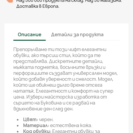
Над 500 000 продукта на склад. Над 50 магазина.
Доставка в Европа.
Описание
Детайли за продукта
Препоръчваме ти този чифт елегантни
обувки, ако търсиш стил, който да те
представлява. Дискретните детайли,
мъжката подметка, восъчните връзки и
перфорациите създават универсален модел,
който добавя увереност и смелост. Модел,
който ще обикнеш дълго време отсега
нататък. Елегантност и комфорт на супер
цена. Избери майсторска изработка от
сърцето на Буковина и се радвай на
вдъхновение ден след ден.
Цвят:
черен.
Материал:
естествена кожа.
Код обувки:
Елегантни обувки за