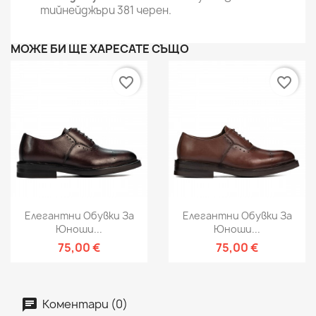
тийнейджъри 381 черен.
МОЖЕ БИ ЩЕ ХАРЕСАТЕ СЪЩО
favorite_border
favorite_border
Елегантни Обувки За
Елегантни Обувки За
Юноши...
Юноши...
75,00 €
75,00 €
Коментари (0)