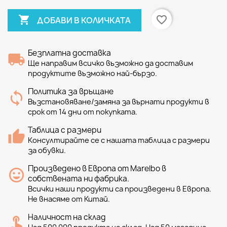

favorite_border
ДОБАВИ В КОЛИЧКАТА
Безплатна доставка
Ще направим всичко възможно да доставим
продуктите възможно най-бързо.
Политика за връщане
Възстановяване/замяна за върнати продукти в
срок от 14 дни от покупката.
Таблица с размери
Консултирайте се с нашата таблица с размери
за обувки.
Произведено в Европа от Marelbo в
собствената ни фабрика.
Всички наши продукти са произведени в Европа.
Не внасяме от Китай.
Наличност на склад