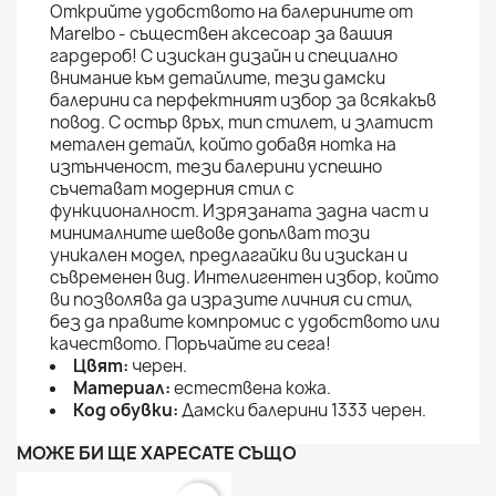
Открийте удобството на балерините от
Marelbo - съществен аксесоар за вашия
гардероб! С изискан дизайн и специално
внимание към детайлите, тези дамски
балерини са перфектният избор за всякакъв
повод. С остър връх, тип стилет, и златист
метален детайл, който добавя нотка на
изтънченост, тези балерини успешно
съчетават модерния стил с
функционалност. Изрязаната задна част и
минималните шевове допълват този
уникален модел, предлагайки ви изискан и
съвременен вид. Интелигентен избор, който
ви позволява да изразите личния си стил,
без да правите компромис с удобството или
качеството. Поръчайте ги сега!
Цвят:
черен.
Материал:
естествена кожа.
Код обувки:
Дамски балерини 1333 черен.
МОЖЕ БИ ЩЕ ХАРЕСАТЕ СЪЩО