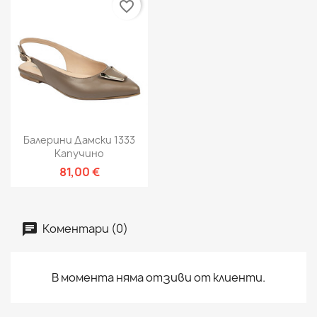
favorite_border
Балерини Дамски 1333
Капучино
81,00 €
Коментари (0)
В момента няма отзиви от клиенти.