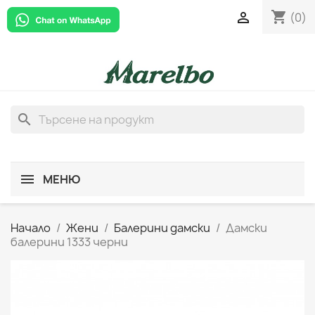
shopping_cart

(0)
search
МЕНЮ
Начало
Жени
Балерини дамски
Дамски
балерини 1333 черни