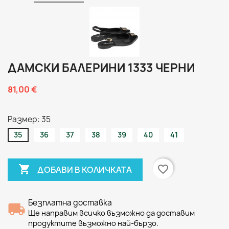
ДАМСКИ БАЛЕРИНИ 1333 ЧЕРНИ
81,00 €
Размер: 35
35
36
37
38
39
40
41

favorite_border
ДОБАВИ В КОЛИЧКАТА
Безплатна доставка
Ще направим всичко възможно да доставим
продуктите възможно най-бързо.