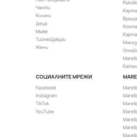
Ръков
Чанти
Карта
Колани
Връща
Деца
Конт
Мъже
Карта
Тийнейджъри
Магаз
Жени
Онлай
Marel
Катал
СОЦИАЛНИТЕ МРЕЖИ
MARE
Facebook
Marel
Instagram
Marelb
TikTok
Marel
YouTube
Marelb
Marelb
Marel
Marel