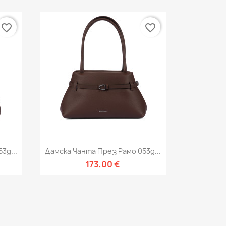
favorite_border
favorite_border
Бърз преглед

3g...
Дамска Чанта През Рамо 053g...
173,00 €