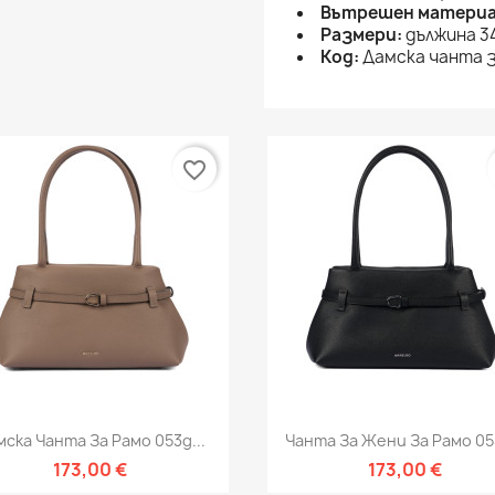
Вътрешен материа
Размери:
дължина 34
Код:
Дамска чанта з
favorite_border
Бърз преглед
Бърз преглед


ска Чанта За Рамо 053g...
Чанта За Жени За Рамо 053
173,00 €
173,00 €