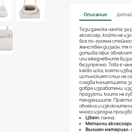
Описание
Детай
Тази дамска чанта за 
аксесоар, който не из
все по-голяма стойнос
женствен дизайн, тя п
допълва офис облекла
или ежедневните визии
безупречно. Това е ча
какво иска, която изб
истинският стил не се
следва концепцията за 
добре изработени, изд
продукти, които не гу
тенденциите. Практич
облекла и изключител
много изгодна произв
Цвят:
панна.
Метални аксесоари
Външен материал: