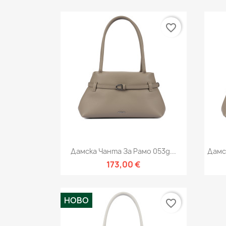
favorite_border
Бърз преглед

Дамска Чанта За Рамо 053g...
Дамс
173,00 €
НОВО
favorite_border