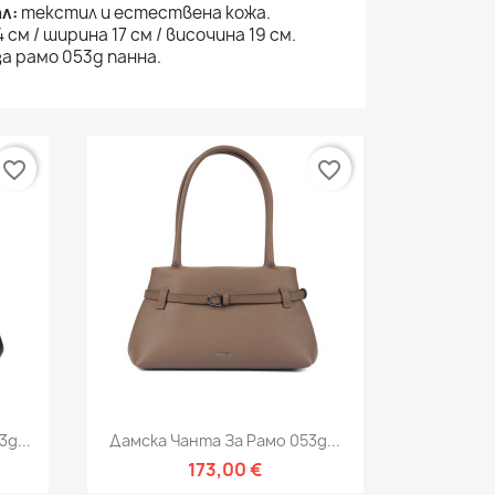
л:
текстил и естествена кожа.
 см / ширина 17 см / височина 19 см.
а рамо 053g панна.
favorite_border
favorite_border
Бърз преглед

g...
Дамска Чанта За Рамо 053g...
173,00 €