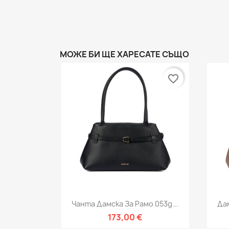
МОЖЕ БИ ЩЕ ХАРЕСАТЕ СЪЩО
favorite_border
Бърз преглед

Чанта Дамска За Рамо 053g...
Дам
173,00 €