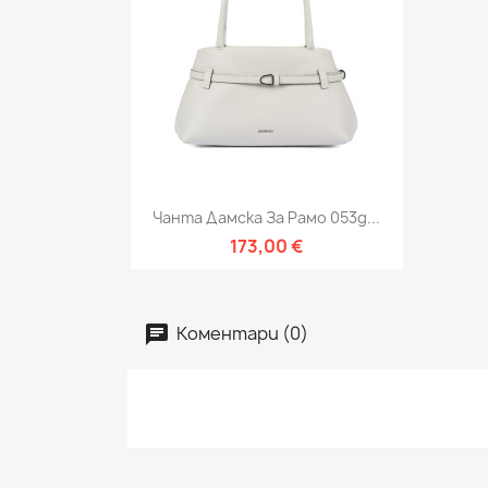
Бърз преглед

Чанта Дамска За Рамо 053g...
173,00 €
Коментари (0)