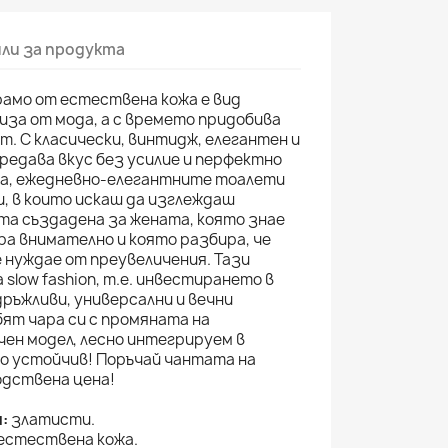
ли за продукта
рамо от естествена кожа е вид
лиза от мода, а с времето придобива
т. С класически, винтидж, елегантен и
редава вкус без усилие и перфектно
та, ежедневно-елегантните тоалети
, в които искаш да изглеждаш
нта създадена за жената, която знае
ира внимателно и която разбира, че
 нуждае от преувеличения. Тази
slow fashion, т.е. инвестирането в
ръжливи, универсални и вечни
бят чара си с промяната на
ен модел, лесно интегрируем в
но устойчив! Поръчай чантата на
одствена цена!
:
златисти.
естествена кожа.