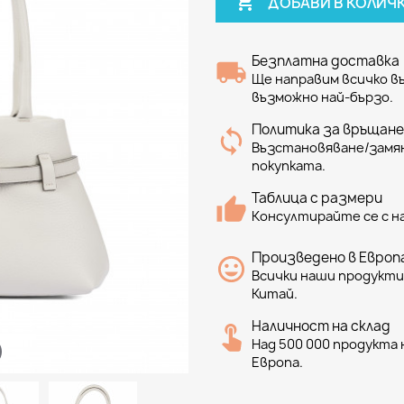

ДОБАВИ В КОЛИЧ
Безплатна доставка
Ще направим всичко 
възможно най-бързо.
Политика за връщане
Възстановяване/замян
покупката.
Таблица с размери
Консултирайте се с н
Произведено в Европа
Всички наши продукти 
Китай.
Наличност на склад
Над 500 000 продукта н
Европа.