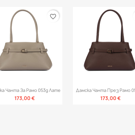
favorite_border
Бърз преглед
Бърз преглед


ка Чанта За Рамо 053g Лате
Дамска Чанта През Рамо 05
173,00 €
173,00 €