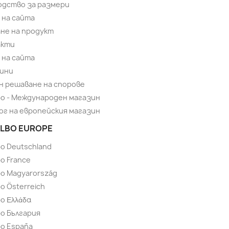
одство за размери
 на сайта
не на продукт
акти
 на сайта
ини
н решаване на спорове
bo - Международен магазин
ог на европейския магазин
LBO EUROPE
bo Deutschland
o France
bo Magyarország
o Österreich
o Ελλάδα
bo България
bo España