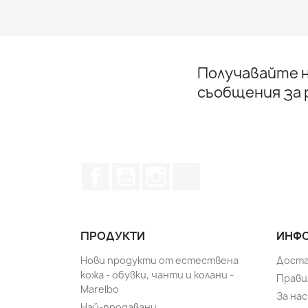
Получавайте н
съобщения за
Facebook
YouTube
Instagram Feed
TikTok
ПРОДУКТИ
ИНФО
Нови продукти от естествена
Доста
кожа - обувки, чанти и колани -
Прави
Marelbo
За нас
Най-продавани