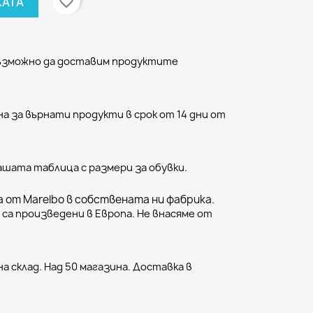
favorite_border
КАТА
възможно да доставим продуктите
а за върнати продукти в срок от 14 дни от
ашата таблица с размери за обувки.
 от Marelbo в собствената ни фабрика.
са произведени в Европа. Не внасяме от
а склад. Над 50 магазина. Доставка в