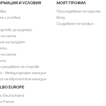
РМАЦИЯ И УСЛОВИЯ
МОЯТ ПРОФИЛ
вка
Проследяване на поръчка
ла и условия
Вход
Създаване на профил
одство за размери
 на сайта
не на продукт
акти
 на сайта
ини
н решаване на спорове
bo - Международен магазин
ог на европейския магазин
LBO EUROPE
bo Deutschland
o France