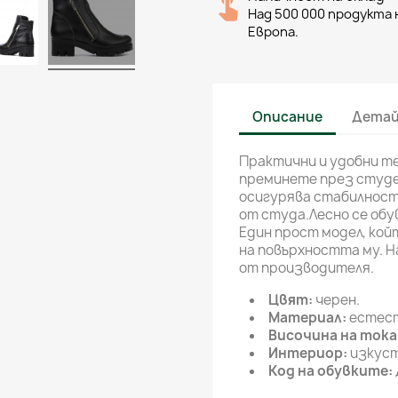
Над 500 000 продукта н
Европа.
Описание
Детай
Практични и удобни т
преминете през студе
осигурява стабилност 
от студа.Лесно се обу
Един прост модел, кой
на повърхността му. Н
от производителя.
Цвят:
черен.
Материал:
естест
Височина на тока
Интериор:
изкуст
Код на обувките: