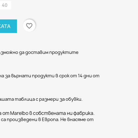
40
favorite_border
КАТА
възможно да доставим продуктите
а за върнати продукти в срок от 14 дни от
ашата таблица с размери за обувки.
 от Marelbo в собствената ни фабрика.
са произведени в Европа. Не внасяме от