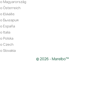
bo Magyarország
o Österreich
o Ελλάδα
bo България
bo España
 Italia
o Polska
bo Czech
o Slovakia
© 2026 - Marelbo™