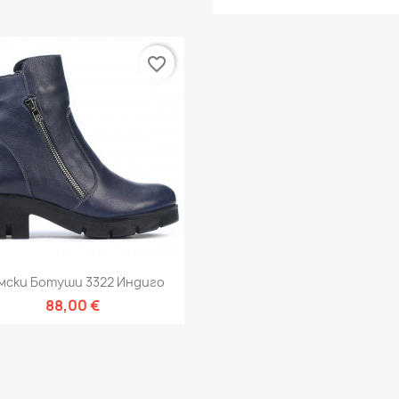
favorite_border
Бърз преглед

мски Ботуши 3322 Индиго
88,00 €