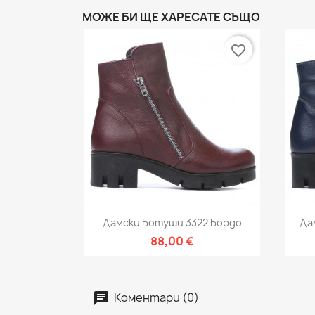
МОЖЕ БИ ЩЕ ХАРЕСАТЕ СЪЩО
favorite_border
Бърз преглед

Дамски Ботуши 3322 Бордо
Да
88,00 €
Коментари (0)