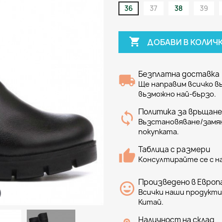
36
37
38
39

ДОБАВИ В КОЛИЧ
Безплатна доставка
Ще направим всичко 
възможно най-бързо.
Политика за връщане
Възстановяване/замян
покупката.
Таблица с размери
Консултирайте се с н
Произведено в Европа
Всички наши продукти 
Китай.
Наличност на склад