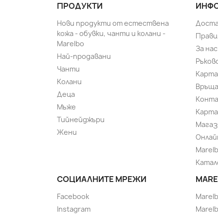
ПРОДУКТИ
ИНФО
Нови продукти от естествена
Доста
кожа - обувки, чанти и колани -
Прави
Marelbo
За нас
Най-продавани
Ръков
Чанти
Карта
Колани
Връща
Деца
Конт
Мъже
Карта
Тийнейджъри
Магаз
Жени
Онлай
Marel
Катал
СОЦИАЛНИТЕ МРЕЖИ
MARE
Facebook
Marel
Instagram
Marelb