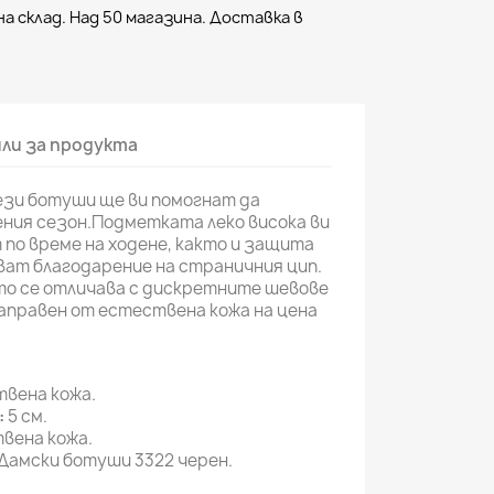
а склад. Над 50 магазина. Доставка в
ли за продукта
ези ботуши ще ви помогнат да
ния сезон.Подметката леко висока ви
по време на ходене, както и защита
ват благодарение на страничния цип.
то се отличава с дискретните шевове
аправен от естествена кожа на цена
вена кожа.
:
5 см.
вена кожа.
Дамски ботуши 3322 черен.