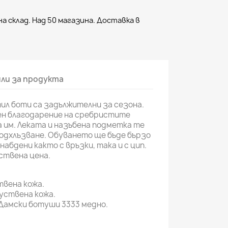
а склад. Над 50 магазина. Доставка в
ли за продукта
ил боти са задължителни за сезона.
н благодарение на сребристите
 им. Леката и назъбена подметка те
одхлъзване. Обуването ще бъде бързо
снабдени както с връзки, така и с цип.
ствена цена.
вена кожа.
уствена кожа.
Дамски ботуши 3333 медно.