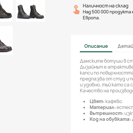
Наличност на склад
Над 500 000 продукта н
Европа.
Описание
Детай
Дамските ботуши в ст
Дизайнът е атрактиве
капси по повърхността
предпазва от студ и п
и удобно, тъй като са 
Качество на производ
Цвят:
кафяво.
Материал:
естест
Вътрешност:
изк
Код на обувката: