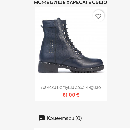
МОЖЕ БИ ЩЕ ХАРЕСАТЕ СЪЩО
favorite_border
Бърз преглед

Дамски Ботуши 3333 Индиго
81,00 €
Коментари (0)