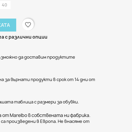
40
favorite_border
КАТА
а с различни опции
възможно да доставим продуктите
а за върнати продукти в срок от 14 дни от
ашата таблица с размери за обувки.
 от Marelbo в собствената ни фабрика.
са произведени в Европа. Не внасяме от