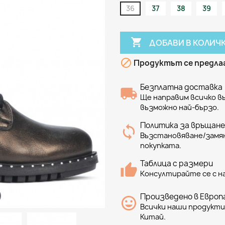
36
37
38
39

ДОБАВИ В КОЛИЧ

Продуктът се предлаг
Безплатна доставка
Ще направим всичко 
възможно най-бързо.
Политика за връщане
Възстановяване/замян
покупката.
Таблица с размери
Консултирайте се с н
Произведено в Европа
Всички наши продукти 
Китай.