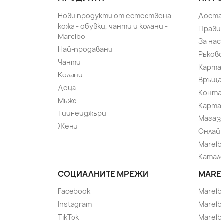
Нови продукти от естествена
Доста
кожа - обувки, чанти и колани -
Прави
Marelbo
За нас
Най-продавани
Ръков
Чанти
Карта
Колани
Връща
Деца
Конт
Мъже
Карта
Тийнейджъри
Магаз
Жени
Онлай
Marel
Катал
СОЦИАЛНИТЕ МРЕЖИ
MARE
Facebook
Marel
Instagram
Marelb
TikTok
Marel