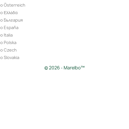
o Österreich
o Ελλάδα
bo България
bo España
 Italia
o Polska
bo Czech
o Slovakia
© 2026 - Marelbo™