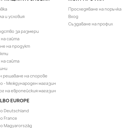
вка
Проследяване на поръчка
ла и условия
Вход
Създаване на профил
одство за размери
 на сайта
не на продукт
акти
 на сайта
ини
н решаване на спорове
bo - Международен магазин
ог на европейския магазин
LBO EUROPE
bo Deutschland
o France
bo Magyarország