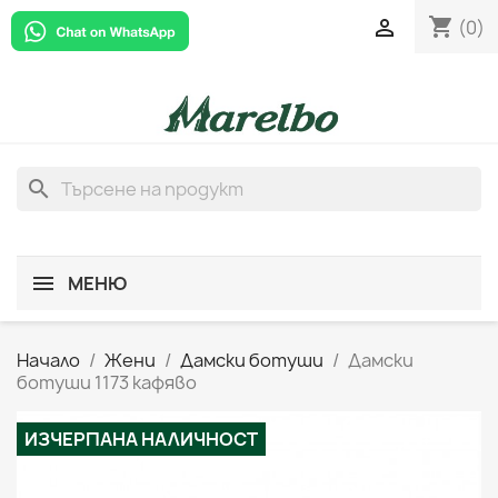
shopping_cart

(0)
search
МЕНЮ
Начало
Жени
Дамски ботуши
Дамски
ботуши 1173 кафяво
ИЗЧЕРПАНА НАЛИЧНОСТ