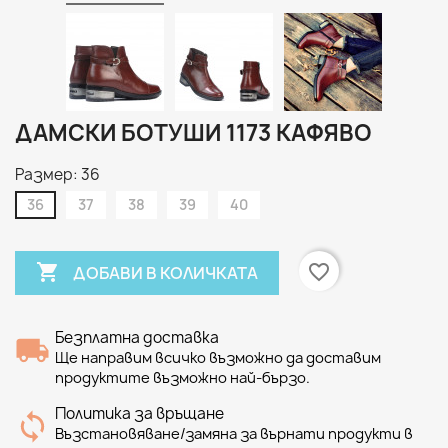
ДАМСКИ БОТУШИ 1173 КАФЯВО
Размер: 36
36
37
38
39
40

favorite_border
ДОБАВИ В КОЛИЧКАТА
Безплатна доставка
Ще направим всичко възможно да доставим
продуктите възможно най-бързо.
Политика за връщане
Възстановяване/замяна за върнати продукти в