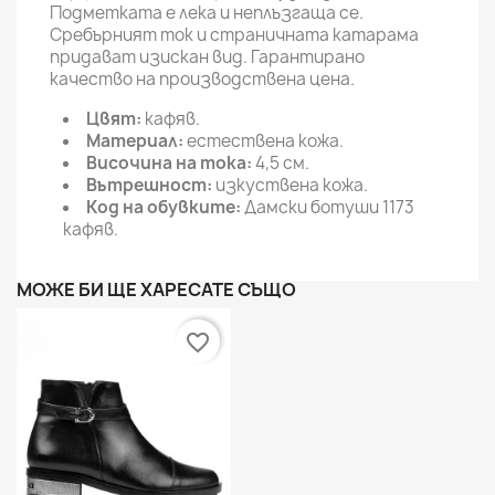
Подметката е лека и неплъзгаща се.
Сребърният ток и страничната катарама
придават изискан вид. Гарантирано
качество на производствена цена.
Цвят:
кафяв.
Материал:
естествена кожа.
Височина на тока:
4,5 см.
Вътрешност:
изкуствена кожа.
Код на обувките:
Дамски ботуши 1173
кафяв.
МОЖЕ БИ ЩЕ ХАРЕСАТЕ СЪЩО
favorite_border