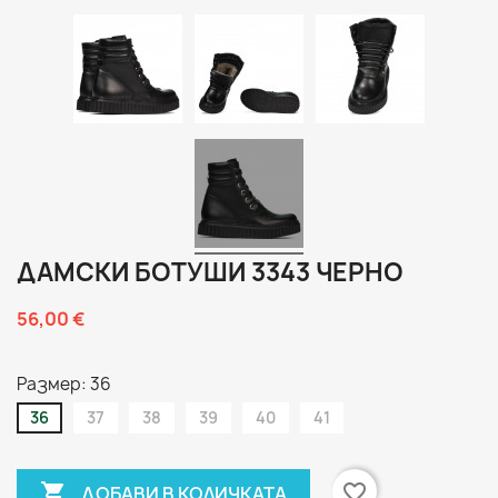
ДАМСКИ БОТУШИ 3343 ЧЕРНО
56,00 €
Размер: 36
36
37
38
39
40
41

favorite_border
ДОБАВИ В КОЛИЧКАТА