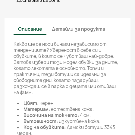
Доставка в Европа.
Описание
Детайли за продукта
Какво ще се носи винаги независимо от
тенденциите? Увереност в себе си и
обувките, в които се чувстваш най-добре.
Затова избери този модел обувки за дните,
когато лекотата е основното. Топли и
практични, тези ботуши са идеални за
свободните дни, когато пазаруваш,
разхождаш се в парка с децата или отиваш
на филм.
Цвят:
черен.
Материал:
естествена кожа.
Височина на токчето:
4 см.
Вътрешност:
изкуствена кожа.
Код на обувките:
Дамски ботуши 3343
черен.