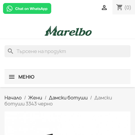
shopping_cart

(0)
search
МЕНЮ
Начало
Жени
Дамски ботуши
Дамски
ботуши 3343 черно