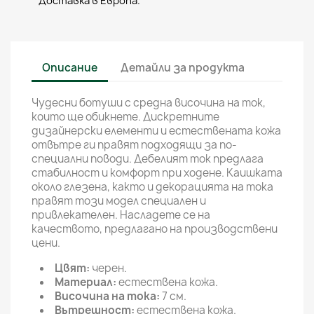
Доставка в Европа.
Описание
Детайли за продукта
Чудесни ботуши с средна височина на ток,
които ще обикнете. Дискретните
дизайнерски елементи и естествената кожа
отвътре ги правят подходящи за по-
специални поводи. Дебелият ток предлага
стабилност и комфорт при ходене. Каишката
около глезена, както и декорацията на тока
правят този модел специален и
привлекателен. Насладете се на
качеството, предлагано на производствени
цени.
Цвят:
черен.
Материал:
естествена кожа.
Височина на тока:
7 см.
Вътрешност:
естествена кожа.