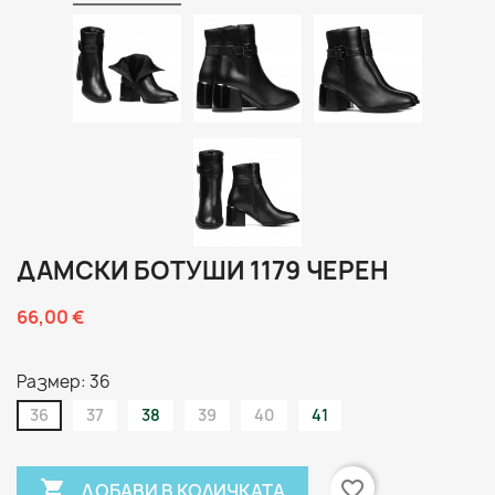
ДАМСКИ БОТУШИ 1179 ЧЕРЕН
66,00 €
Размер: 36
36
37
38
39
40
41

favorite_border
ДОБАВИ В КОЛИЧКАТА