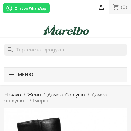
shopping_cart

(0)
search
МЕНЮ
Начало
Жени
Дамски ботуши
Дамски
ботуши 1179 черен