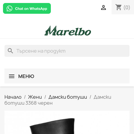
shopping_cart

(0)
search
МЕНЮ
Начало
Жени
Дамски ботуши
Дамски
ботуши 3368 черен