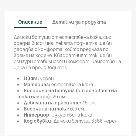
Описание
Детайли за продукта
Дамски ботуши от естествена кожа, със
средна височина. Леката подметка ще ви
зарадва с комфорта, който предлага по
време на ходене. Квадратният ток ще ви
осигури стабилност и комфорт. Качество на
цена на производител.
Цвят:
черен.
Материал:
естествена кожа.
Височина на ботуша (от основата на
тока нагоре):
26 см.
Дебелина на прасците:
36 см.
Височина на тока:
6,5 см.
Интериор:
изкуствена кожа.
Код обувки:
Дамски ботуши 3368 черен.