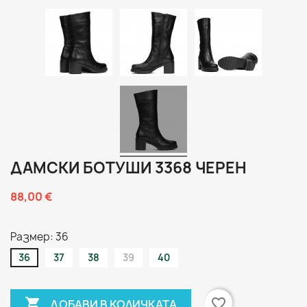
ДАМСКИ БОТУШИ 3368 ЧЕРЕН
88,00 €
Размер: 36
36
37
38
39
40

favorite_border
ДОБАВИ В КОЛИЧКАТА