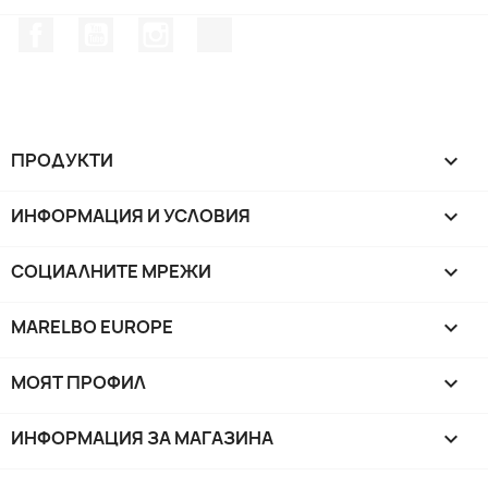
Facebook
YouTube
Instagram Feed
TikTok
ПРОДУКТИ

ИНФОРМАЦИЯ И УСЛОВИЯ

СОЦИАЛНИТЕ МРЕЖИ

MARELBO EUROPE

МОЯТ ПРОФИЛ

ИНФОРМАЦИЯ ЗА МАГАЗИНА
keyboard_arrow_down