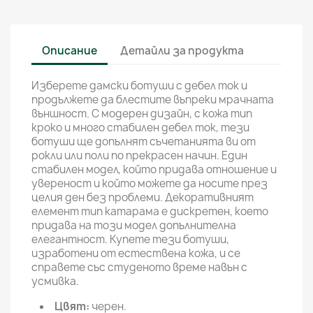
Описание
Детайли за продукта
Изберете дамски ботуши с дебел ток и
продължете да блестите въпреки мрачната
външност. С модерен дизайн, с кожа тип
кроко и много стабилен дебел ток, тези
ботуши ще допълнят съчетанията ви от
рокли или поли по прекрасен начин. Един
стабилен модел, който придава отношение и
увереност и който можете да носите през
целия ден без проблеми. Декоративният
елемент тип катарама е дискретен, което
придава на този модел допълнителна
елегантност. Купете тези ботуши,
изработени от естествена кожа, и се
справете със студеното време навън с
усмивка.
Цвят:
черен.