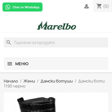
shopping_cart

(0)
search
МЕНЮ
Начало
Жени
Дамски ботуши
Дамски боти
1190 черно