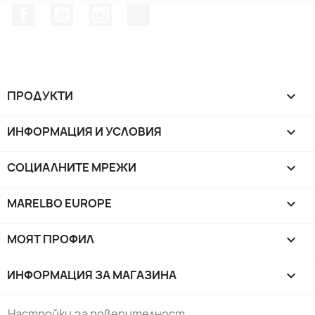
Facebook
YouTube
Instagram Feed
TikTok
ПРОДУКТИ

ИНФОРМАЦИЯ И УСЛОВИЯ

СОЦИАЛНИТЕ МРЕЖИ

MARELBO EUROPE

МОЯТ ПРОФИЛ

ИНФОРМАЦИЯ ЗА МАГАЗИНА
keyboard_arrow_down
Настройки за поверителност