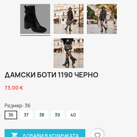
ДАМСКИ БОТИ 1190 ЧЕРНО
73,00 €
Размер: 36
36
37
38
39
40

favorite_border
ДОБАВИ В КОЛИЧКАТА