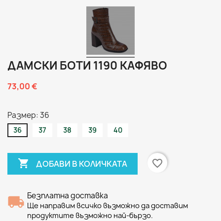
ДАМСКИ БОТИ 1190 КАФЯВО
73,00 €
Размер: 36
36
37
38
39
40

favorite_border
ДОБАВИ В КОЛИЧКАТА
Безплатна доставка
Ще направим всичко възможно да доставим
продуктите възможно най-бързо.