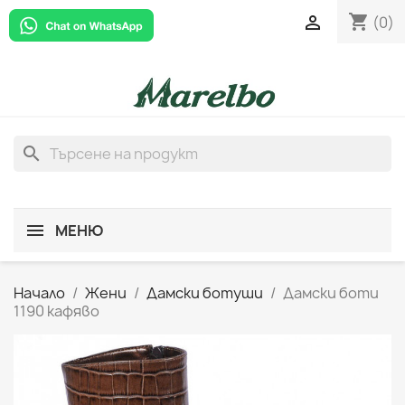
shopping_cart

(0)
search
МЕНЮ
Начало
Жени
Дамски ботуши
Дамски боти
1190 кафяво