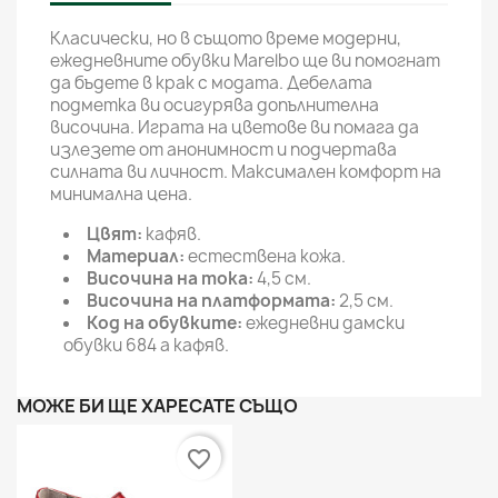
Класически, но в същото време модерни,
ежедневните обувки Marelbo ще ви помогнат
да бъдете в крак с модата. Дебелата
подметка ви осигурява допълнителна
височина. Играта на цветове ви помага да
излезете от анонимност и подчертава
силната ви личност. Максимален комфорт на
минимална цена.
Цвят:
кафяв.
Материал:
естествена кожа.
Височина на тока:
4,5 см.
Височина на платформата:
2,5 см.
Код на обувките:
ежедневни дамски
обувки 684 a кафяв.
МОЖЕ БИ ЩЕ ХАРЕСАТЕ СЪЩО
favorite_border