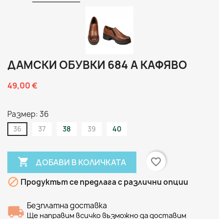
ДАМСКИ ОБУВКИ 684 А КАФЯВО
49,00 €
Размер: 36
36
37
38
39
40

favorite_border
ДОБАВИ В КОЛИЧКАТА

Продуктът се предлага с различни опции
Безплатна доставка
Ще направим всичко възможно да доставим