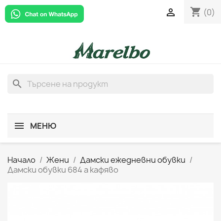
shopping_cart

(0)
search
МЕНЮ
Начало
Жени
Дамски ежедневни обувки
Дамски обувки 684 а кафяво