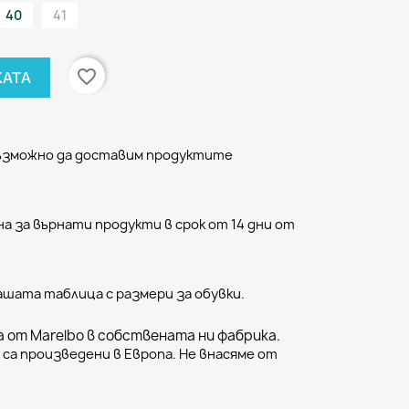
40
41
favorite_border
КАТА
възможно да доставим продуктите
а за върнати продукти в срок от 14 дни от
ашата таблица с размери за обувки.
 от Marelbo в собствената ни фабрика.
са произведени в Европа. Не внасяме от