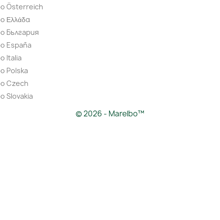
o Österreich
o Ελλάδα
bo България
bo España
 Italia
o Polska
bo Czech
o Slovakia
© 2026 - Marelbo™