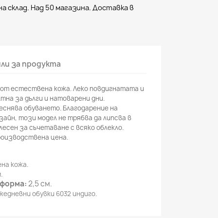
а склад. Над 50 магазина. Доставка в
ли за продукта
 от естествена кожа. Леко повдигнатата и
тна за дълги и натоварени дни.
еснява обуването. Благодарение на
айн, този модел не трябва да липсва в
лесен за съчетаване с всяко облекло.
роизводствена цена.
на кожа.
.
тформа:
2,5 см.
едневни обувки 6032 индиго.