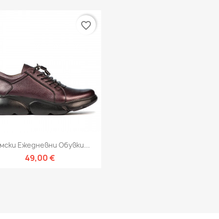
favorite_border
Бърз преглед

мски Ежедневни Обувки...
49,00 €