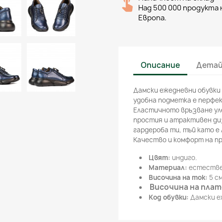
Над 500 000 продукта н
Европа.
Описание
Детай
Дамски ежедневни обувки
удобна подметка е перфек
Еластичното връзване ул
простия и атрактивен диз
гардероба ти, тъй като е 
Качество и комфорт на п
Цвят
:
индиго.
Материал:
естестве
Височина на ток:
5 см
Височина на пла
Код обувки:
Дамски еж