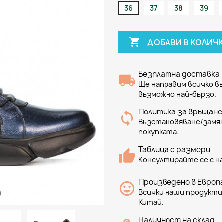
36
37
38
39

ДОБАВИ В КОЛИЧ
Безплатна доставка
Ще направим всичко 
възможно най-бързо.
Политика за връщане
Възстановяване/замян
покупката.
Таблица с размери
Консултирайте се с н
Произведено в Европа
Всички наши продукти 
Китай.
Наличност на склад