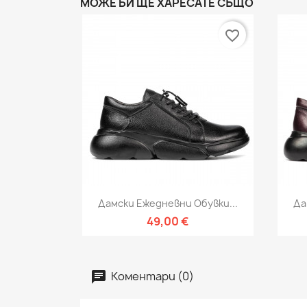
МОЖЕ БИ ЩЕ ХАРЕСАТЕ СЪЩО
favorite_border
Бърз преглед

Дамски Ежедневни Обувки...
Да
49,00 €
Коментари (0)