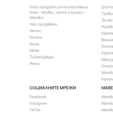
Нови продукти от естествена
Доста
кожа - обувки, чанти и колани -
Прави
Marelbo
За нас
Най-продавани
Ръков
Чанти
Карта
Колани
Връща
Деца
Конт
Мъже
Карта
Тийнейджъри
Магаз
Жени
Онлай
Marel
Катал
СОЦИАЛНИТЕ МРЕЖИ
MARE
Facebook
Marel
Instagram
Marelb
TikTok
Marel