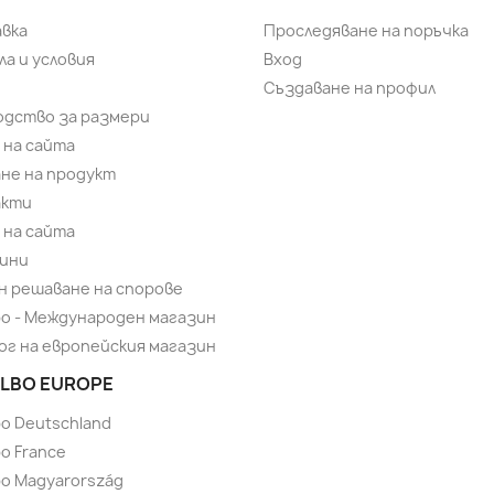
вка
Проследяване на поръчка
ла и условия
Вход
Създаване на профил
одство за размери
 на сайта
не на продукт
акти
 на сайта
ини
н решаване на спорове
bo - Международен магазин
ог на европейския магазин
LBO EUROPE
bo Deutschland
o France
bo Magyarország