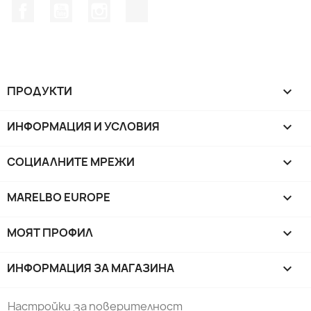
Facebook
YouTube
Instagram Feed
TikTok
ПРОДУКТИ

ИНФОРМАЦИЯ И УСЛОВИЯ

СОЦИАЛНИТЕ МРЕЖИ

MARELBO EUROPE

МОЯТ ПРОФИЛ

ИНФОРМАЦИЯ ЗА МАГАЗИНА
keyboard_arrow_down
Настройки за поверителност