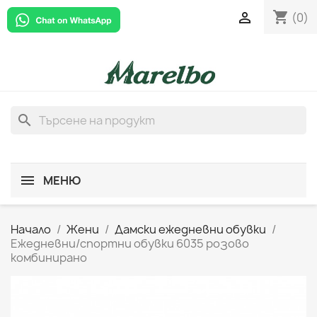
shopping_cart

(0)
search
МЕНЮ
Начало
Жени
Дамски ежедневни обувки
Ежедневни/спортни обувки 6035 розово
комбинирано