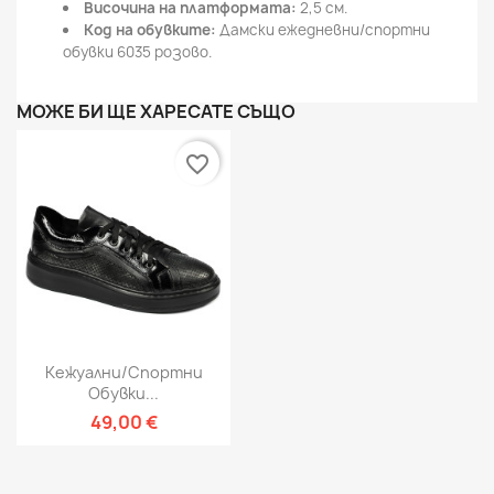
Височина на платформата:
2,5 см.
Код на обувките:
Дамски ежедневни/спортни
обувки 6035 розово.
МОЖЕ БИ ЩЕ ХАРЕСАТЕ СЪЩО
favorite_border
Кежуални/спортни
Обувки...
49,00 €