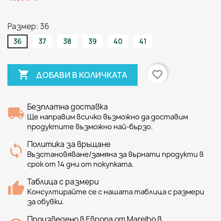
Размер: 36
36
37
38
39
40
41

favorite_border
ДОБАВИ В КОЛИЧКАТА
Безплатна доставка
Ще направим всичко възможно да доставим
продуктите възможно най-бързо.
Политика за връщане
Възстановяване/замяна за върнати продукти в
срок от 14 дни от покупката.
Таблица с размери
Консултирайте се с нашата таблица с размери
за обувки.
Произведено в Европа от Marelbo в