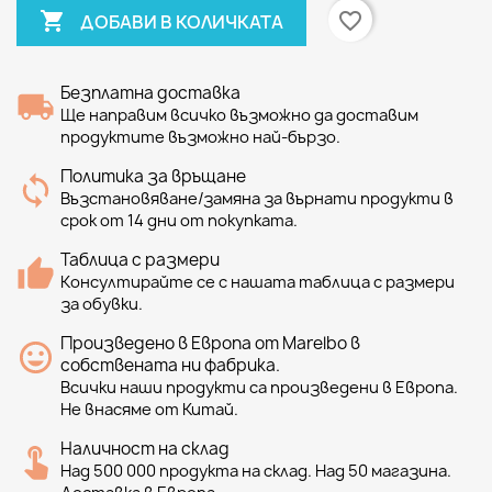

favorite_border
ДОБАВИ В КОЛИЧКАТА
Безплатна доставка
Ще направим всичко възможно да доставим
продуктите възможно най-бързо.
Политика за връщане
Възстановяване/замяна за върнати продукти в
срок от 14 дни от покупката.
Таблица с размери
Консултирайте се с нашата таблица с размери
за обувки.
Произведено в Европа от Marelbo в
собствената ни фабрика.
Всички наши продукти са произведени в Европа.
Не внасяме от Китай.
Наличност на склад
Над 500 000 продукта на склад. Над 50 магазина.