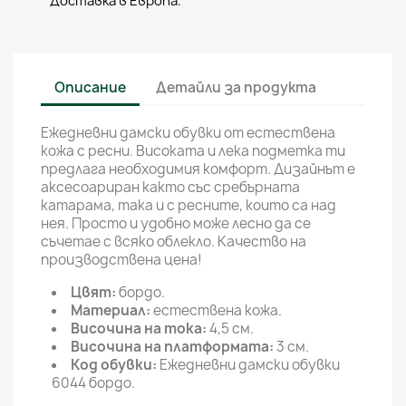
Доставка в Европа.
Описание
Детайли за продукта
Ежедневни дамски обувки от естествена
кожа с ресни. Високата и лека подметка ти
предлага необходимия комфорт. Дизайнът е
аксесоариран както със сребърната
катарама, така и с ресните, които са над
нея. Просто и удобно може лесно да се
съчетае с всяко облекло. Качество на
производствена цена!
Цвят:
бордо.
Материал:
естествена кожа.
Височина на тока:
4,5 см.
Височина на платформата:
3 см.
Код обувки:
Ежедневни дамски обувки
6044 бордо.