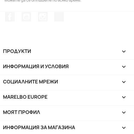
Можете да се отпишете по всяко време.
Facebook
YouTube
Instagram Feed
TikTok
ПРОДУКТИ

ИНФОРМАЦИЯ И УСЛОВИЯ

СОЦИАЛНИТЕ МРЕЖИ

MARELBO EUROPE

МОЯТ ПРОФИЛ

ИНФОРМАЦИЯ ЗА МАГАЗИНА
keyboard_arrow_down