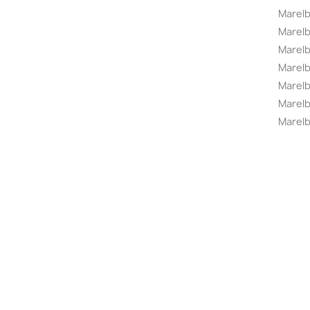
Marelb
Marel
Marel
Marelbo
Marelb
Marel
Marelb