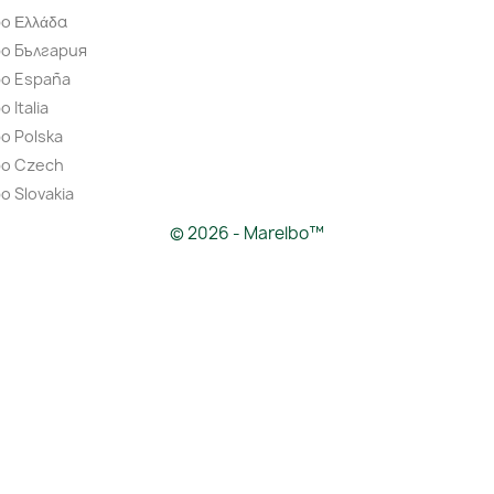
o Ελλάδα
bo България
bo España
 Italia
o Polska
bo Czech
o Slovakia
© 2026 - Marelbo™