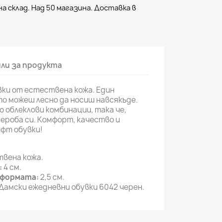
а склад. Над 50 магазина. Доставка в
ли за продукта
вки от естествена кожа. Един
о можеш лесно да носиш навсякъде.
о облеклови комбинации, така че,
ероба си. Комфорт, качество и
ифт обувки!
вена кожа.
:
4 см.
тформата:
2,5 см.
Дамски ежедневни обувки 6042 черен.