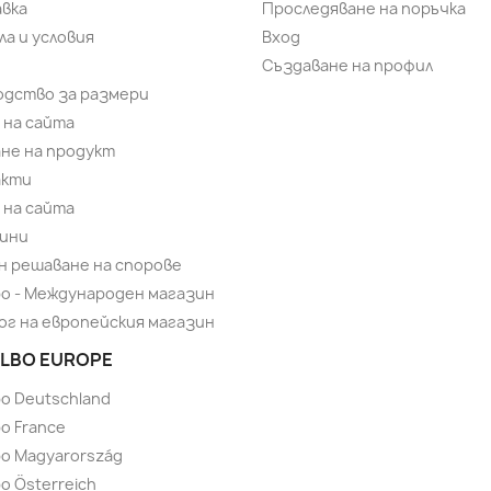
вка
Проследяване на поръчка
ла и условия
Вход
Създаване на профил
одство за размери
 на сайта
не на продукт
акти
 на сайта
ини
н решаване на спорове
bo - Международен магазин
ог на европейския магазин
LBO EUROPE
bo Deutschland
o France
bo Magyarország
o Österreich