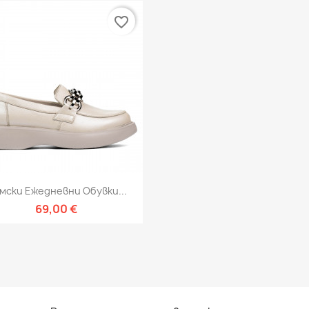
favorite_border
Бърз преглед

мски Ежедневни Обувки...
69,00 €