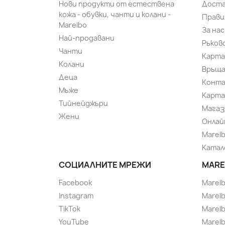
Нови продукти от естествена
Доста
кожа - обувки, чанти и колани -
Прави
Marelbo
За нас
Най-продавани
Ръков
Чанти
Карта
Колани
Връща
Деца
Конт
Мъже
Карта
Тийнейджъри
Магаз
Жени
Онлай
Marel
Катал
СОЦИАЛНИТЕ МРЕЖИ
MARE
Facebook
Marel
Instagram
Marelb
TikTok
Marel
YouTube
Marelb