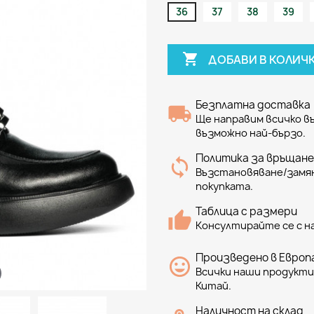
36
37
38
39

ДОБАВИ В КОЛИЧ
Безплатна доставка
Ще направим всичко 
възможно най-бързо.
Политика за връщане
Възстановяване/замян
покупката.
Таблица с размери
Консултирайте се с н
Произведено в Европа
Всички наши продукти 
Китай.
Наличност на склад