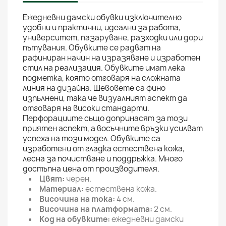
Ежедневни дамски обувки изключително
удобни и практични, идеални за работа,
университет, пазаруване, разходки или дори
пътувания. Обувките се радват на
рафиниран начин на изразяване и изработен
стил на реализация. Обувките имат лека
подметка, която отговаря на сложната
линия на дизайна. Шевовете са фино
изпълнени, така че визуалният аспект да
отговаря на високи стандарти.
Перфорациите също допринасят за този
приятен аспект, а восъчните връзки усилват
успеха на този модел. Обувките са
изработени от гладка естествена кожа,
лесна за почистване и поддръжка. Много
достъпна цена от производителя.
Цвят:
черен.
Материал:
естествена кожа.
Височина на тока:
4 см.
Височина на платформата:
2 см.
Код на обувките:
ежедневни дамски