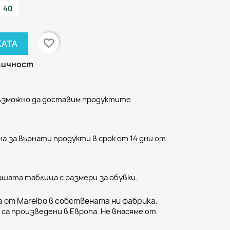
40
favorite_border
КАТА
аличност
възможно да доставим продуктите
а за върнати продукти в срок от 14 дни от
ашата таблица с размери за обувки.
 от Marelbo в собствената ни фабрика.
са произведени в Европа. Не внасяме от