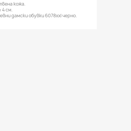
вена кожа.
:
4 см.
вни дамски обувки 6078xxl черно.