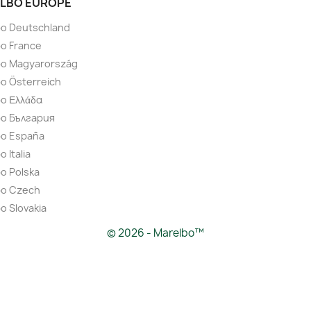
LBO EUROPE
bo Deutschland
o France
bo Magyarország
o Österreich
o Ελλάδα
bo България
bo España
 Italia
o Polska
bo Czech
o Slovakia
© 2026 - Marelbo™