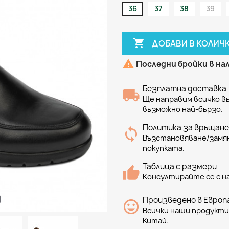
36
37
38
39

ДОБАВИ В КОЛИЧ

Последни бройки в н
Безплатна доставка
Ще направим всичко 
възможно най-бързо.
Политика за връщане
Възстановяване/замян
покупката.
Таблица с размери
Консултирайте се с н
Произведено в Европа
Всички наши продукти 
Китай.