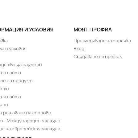
РМАЦИЯ И УСЛОВИЯ
МОЯТ ПРОФИЛ
вка
Проследяване на поръчка
ла и условия
Вход
Създаване на профил
одство за размери
 на сайта
не на продукт
акти
 на сайта
ини
н решаване на спорове
bo - Международен магазин
ог на европейския магазин