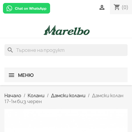
shopping_cart

(0)
search
МЕНЮ
Начало
Колани
Дамски колани
Дамски колан
17-1м биз черен