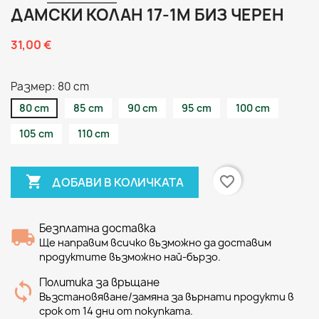
ДАМСКИ КОЛАН 17-1М БИЗ ЧЕРЕН
31,00 €
Размер: 80 cm
80 cm
85 cm
90 cm
95 cm
100 cm
105 cm
110 cm

favorite_border
ДОБАВИ В КОЛИЧКАТА
Безплатна доставка
Ще направим всичко възможно да доставим
продуктите възможно най-бързо.
Политика за връщане
Възстановяване/замяна за върнати продукти в
срок от 14 дни от покупката.