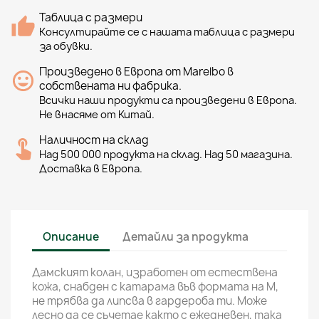
Таблица с размери
Консултирайте се с нашата таблица с размери
за обувки.
Произведено в Европа от Marelbo в
собствената ни фабрика.
Всички наши продукти са произведени в Европа.
Не внасяме от Китай.
Наличност на склад
Над 500 000 продукта на склад. Над 50 магазина.
Доставка в Европа.
Описание
Детайли за продукта
Дамският колан, изработен от естествена
кожа, снабден с катарама във формата на M,
не трябва да липсва в гардероба ти. Може
лесно да се съчетае както с ежедневен, така