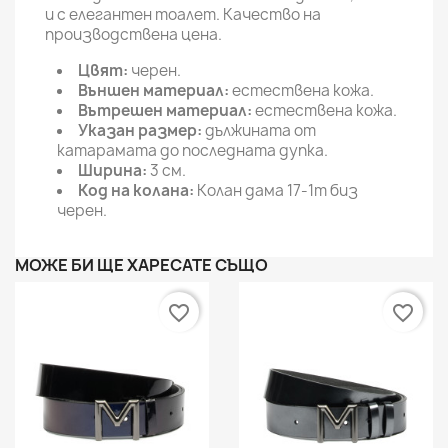
и с елегантен тоалет. Качество на
производствена цена.
Цвят:
черен.
Външен материал:
естествена кожа.
Вътрешен материал:
естествена кожа.
Указан размер:
дължината от
катарамата до последната дупка.
Ширина:
3 см.
Код на колана:
Колан дама 17-1m биз
черен.
МОЖЕ БИ ЩЕ ХАРЕСАТЕ СЪЩО
favorite_border
favorite_border