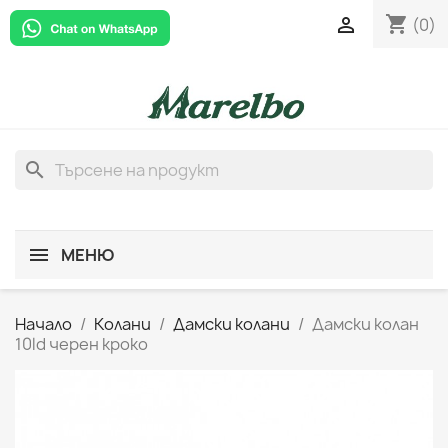
shopping_cart

(0)
search
МЕНЮ
Начало
Колани
Дамски колани
Дамски колан
10ld черен кроко