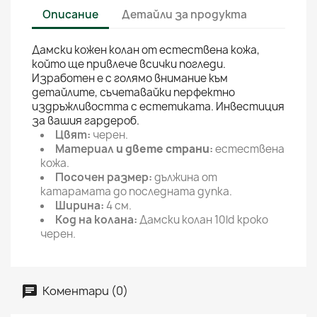
Описание
Детайли за продукта
Дамски кожен колан от естествена кожа,
който ще привлече всички погледи.
Изработен е с голямо внимание към
детайлите, съчетавайки перфектно
издръжливостта с естетиката. Инвестиция
за вашия гардероб.
Цвят:
черен.
Материал
и двете страни
:
естествена
кожа.
Посочен размер:
дължина от
катарамата до последната дупка.
Ширина:
4 см.
Код на колана:
Дамски колан 10ld кроко
черен.
Коментари (0)