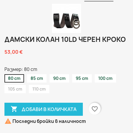
ДАМСКИ КОЛАН 10LD ЧЕРЕН КРОКО
53,00 €
Размер: 80 cm
80 cm
85 cm
90 cm
95 cm
100 cm
105 cm
110 cm

favorite_border
ДОБАВИ В КОЛИЧКАТА

Последни бройки в наличност