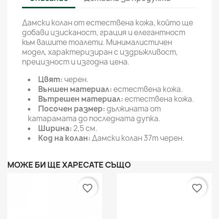
Дамски колан от естествена кожа, който ще
добави изисканост, грация и елегантност
към вашите тоалети. Минималистичен
модел, характеризиран с издръжливост,
прецизност и изгодна цена.
Цвят:
черен.
Външен материал:
естествена кожа.
Вътрешен материал:
естествена кожа.
Посочен размер:
дължината от
катарамата до последната дупка.
Ширина:
2,5 см.
Код на колан:
Дамски колан 37m черен.
МОЖЕ БИ ЩЕ ХАРЕСАТЕ СЪЩО
favorite_border
favorite_border