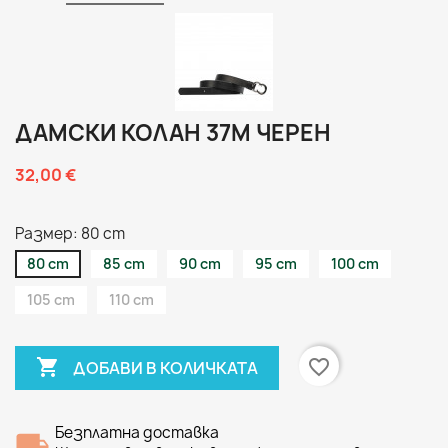
ДАМСКИ КОЛАН 37М ЧЕРЕН
32,00 €
Размер: 80 cm
80 cm
85 cm
90 cm
95 cm
100 cm
105 cm
110 cm

favorite_border
ДОБАВИ В КОЛИЧКАТА
Безплатна доставка