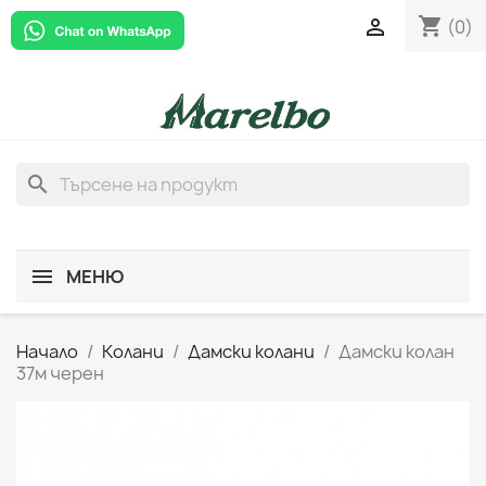
shopping_cart

(0)
search
МЕНЮ
Начало
Колани
Дамски колани
Дамски колан
37м черен