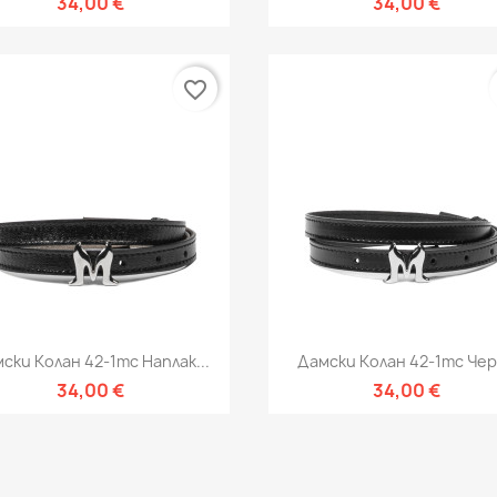
34,00 €
34,00 €
favorite_border
Бърз преглед
Бърз преглед


ски Колан 42-1mc Наплак...
Дамски Колан 42-1mc Че
34,00 €
34,00 €