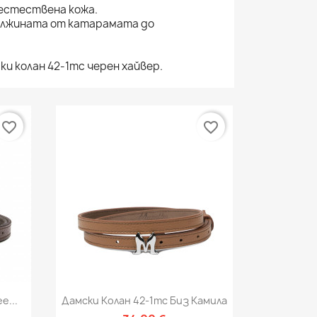
естествена кожа.
лжината от катарамата до
и колан 42-1mc черен хайвер.
favorite_border
favorite_border
Бърз преглед

e...
Дамски Колан 42-1mc Биз Камила