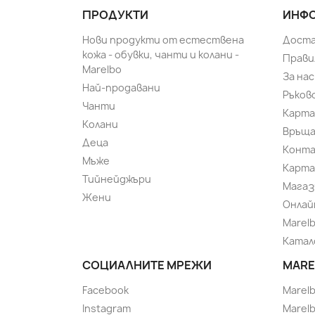
ПРОДУКТИ
ИНФО
Нови продукти от естествена
Доста
кожа - обувки, чанти и колани -
Прави
Marelbo
За нас
Най-продавани
Ръков
Чанти
Карта
Колани
Връща
Деца
Конт
Мъже
Карта
Тийнейджъри
Магаз
Жени
Онлай
Marel
Катал
СОЦИАЛНИТЕ МРЕЖИ
MARE
Facebook
Marel
Instagram
Marelb