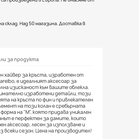
са произведени в Европа. Не внасяме от
а склад. Над 50 магазина. Доставка в
ли за продукта
ен хайвер за кръста, изработен от
relbo, е идеалният аксесоар за
лна изисканост към вашите облекла.
внимателно изработени детайли, този
ята на кръста по фин и привлекателен
лемент на този колан е сребърната
форма на "M", която придава уникален
анът е перфектен за дамите, които
н аксесоар, лесен за използване и
 всеки сезон. Цена на производител!