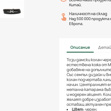
Всички наши продукти 
Китай.
Наличност на склад
Над 500 000 продукта н
Европа.
Описание
Детай
Този дамски колан чер
естествена кожа от Ma
добавяне на допълните
Със семпъл дизайн и 
колан подчертава лини
начин. Централният е
метална катарама във 
и модерен акцент. Кол
желаят добре изработе
оставащ актуален през
Цвят:
черен.