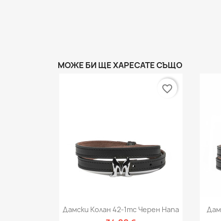
МОЖЕ БИ ЩЕ ХАРЕСАТЕ СЪЩО
favorite_border
Бърз преглед

Дамски Колан 42-1mc Черен Напа
Дам