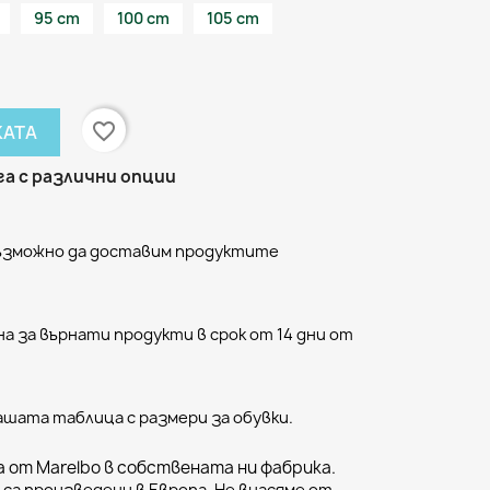
95 cm
100 cm
105 cm
favorite_border
КАТА
а с различни опции
възможно да доставим продуктите
а за върнати продукти в срок от 14 дни от
ашата таблица с размери за обувки.
 от Marelbo в собствената ни фабрика.