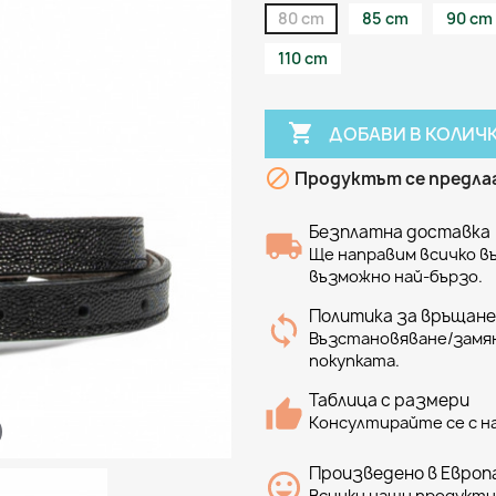
80 cm
85 cm
90 cm
110 cm

ДОБАВИ В КОЛИЧ

Продуктът се предлаг
Безплатна доставка
Ще направим всичко 
възможно най-бързо.
Политика за връщане
Възстановяване/замян
покупката.
Таблица с размери
Консултирайте се с н
Произведено в Европа