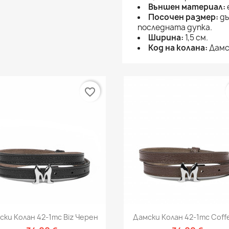
Външен материал:
Посочен размер:
дъ
последната дупка.
Ширина:
1,5 см.
Код на колана:
Дамск
favorite_border
Бърз преглед
Бърз преглед


ски Колан 42-1mc Biz Черен
Дамски Колан 42-1mc Coffe