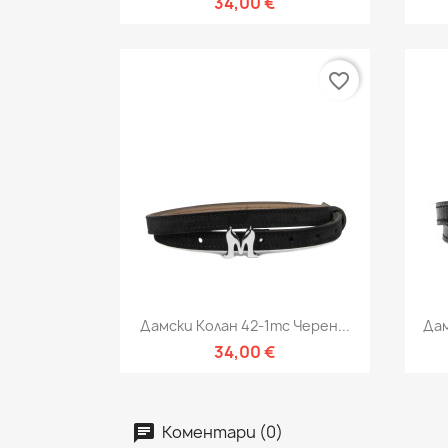
34,00 €
favorite_border
Бърз преглед

Дамски Колан 42-1mc Черен...
Дам
34,00 €
Коментари (0)