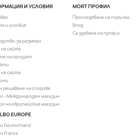
РМАЦИЯ И УСЛОВИЯ
МОЯТ ПРОФИЛ
вка
Проследяване на поръчка
ла и условия
Вход
Създаване на профил
одство за размери
 на сайта
не на продукт
акти
 на сайта
ини
н решаване на спорове
bo - Международен магазин
ог на европейския магазин
LBO EUROPE
bo Deutschland
o France