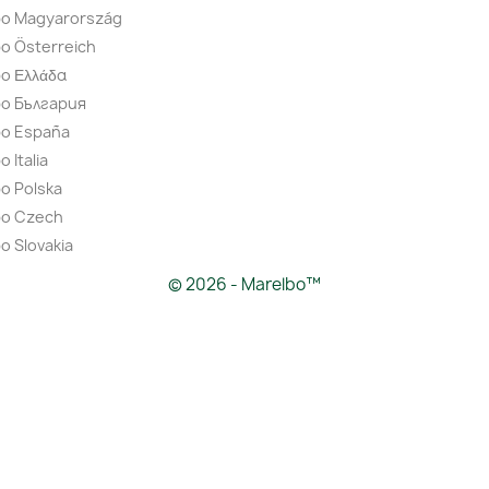
bo Magyarország
o Österreich
o Ελλάδα
bo България
bo España
 Italia
o Polska
bo Czech
o Slovakia
© 2026 - Marelbo™