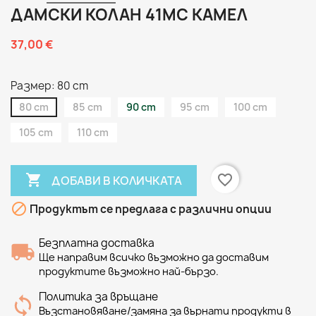
ДАМСКИ КОЛАН 41MC КАМЕЛ
37,00 €
Размер: 80 cm
80 cm
85 cm
90 cm
95 cm
100 cm
105 cm
110 cm

favorite_border
ДОБАВИ В КОЛИЧКАТА

Продуктът се предлага с различни опции
Безплатна доставка
Ще направим всичко възможно да доставим
продуктите възможно най-бързо.
Политика за връщане
Възстановяване/замяна за върнати продукти в