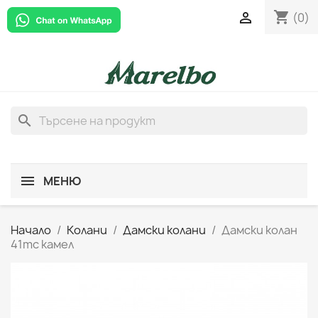
shopping_cart

(0)
search
МЕНЮ
Начало
Колани
Дамски колани
Дамски колан
41mc камел