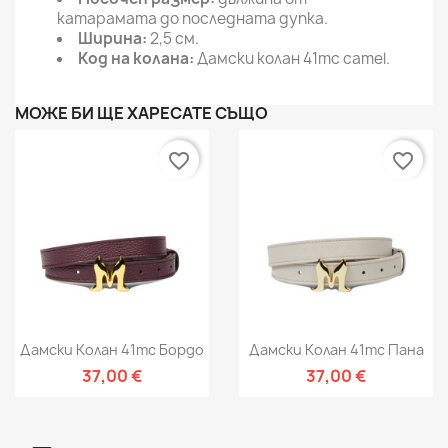
катарамата до последната дупка.
Ширина:
2,5 см.
Код на колана:
Дамски колан 41mc camel.
МОЖЕ БИ ЩЕ ХАРЕСАТЕ СЪЩО
favorite_border
favorite_border
Дамски Колан 41mc Бордо
Дамски Колан 41mc Пана
37,00 €
37,00 €