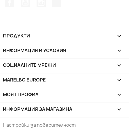
Facebook
YouTube
Instagram Feed
TikTok
ПРОДУКТИ

ИНФОРМАЦИЯ И УСЛОВИЯ

СОЦИАЛНИТЕ МРЕЖИ

MARELBO EUROPE

МОЯТ ПРОФИЛ

ИНФОРМАЦИЯ ЗА МАГАЗИНА
keyboard_arrow_down
Настройки за поверителност