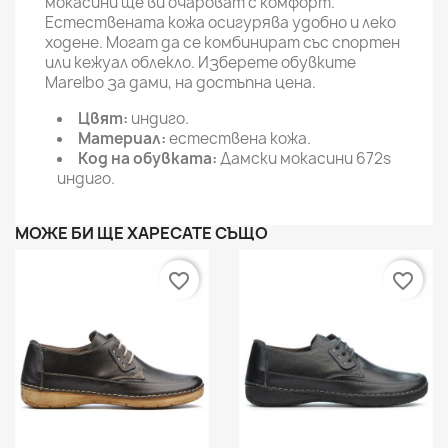
мокасини ще ви очароват с комфорт.
Естествената кожа осигурява удобно и леко
ходене. Могат да се комбинират със спортен
или кежуал облекло. Изберете обувките
Marelbo за дами, на достъпна цена.
Цвят:
индиго.
Материал:
естествена кожа.
Код на обувката:
Дамски мокасини 672s
индиго.
МОЖЕ БИ ЩЕ ХАРЕСАТЕ СЪЩО
favorite_border
favorite_border