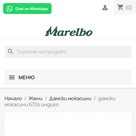
shopping_cart

(0)
search
МЕНЮ
Начало
Жени
Дамски мокасини
дамски
мокасини 672s индиго