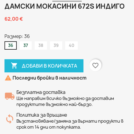
ДАМСКИ МОКАСИНИ 672S ИНДИГО
62,00 €
Размер: 36
36
37
38
39
40

favorite_border
ДОБАВИ В КОЛИЧКАТА

Последни бройки в наличност
Безплатна доставка
Ще направим всичко възможно да доставим
продуктите възможно най-бързо.
Политика за връщане
Възстановяване/замяна за върнати продукти в
срок от 14 дни от покупката.