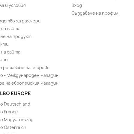
ла и условия
Вход
Създаване на профил
одство за размери
 на сайта
не на продукт
акти
 на сайта
ини
н решаване на спорове
bo - Международен магазин
ог на европейския магазин
LBO EUROPE
bo Deutschland
o France
bo Magyarország
o Österreich