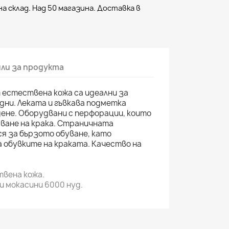
а склад. Над 50 магазина. Доставка в
ли за продукта
 естествена кожа са идеални за
дни. Леката и гъвкава подметка
ене. Оборудвани с перфорации, които
ване на крака. Страничната
я за бързото обуване, като
 обувките на краката. Качество на
вена кожа.
и мокасини 6000 нуд.