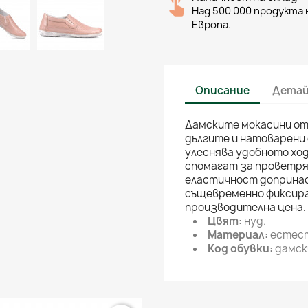
Над 500 000 продукта н
Европа.
Описание
Детай
Дамските мокасини от
дългите и натоварени 
улеснява удобното ход
спомагат за проветря
еластичност допринас
същевременно фиксира
производителна цена.
Цвят:
нуд.
Материал:
естест
Код обувки:
дамск