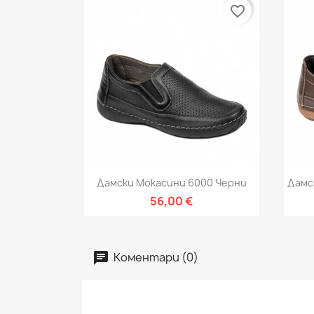
favorite_border
Бърз преглед

Дамски Мокасини 6000 Черни
Дамс
56,00 €
Коментари (0)