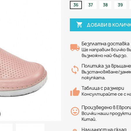
36
37
38
39

ДОБАВИ В КОЛИЧ
Безплатна доставка
Ще направим всичко 
възможно най-бързо.
Политика за връщане
Възстановяване/замян
покупката.
Таблица с размери
Консултирайте се с н
Произведено в Европа
Всички наши продукти 
Китай.
Наличност на склад