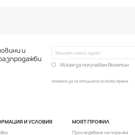
овини и
 разпродажби
Искам да получавам бюлетин
Можете да се отпишете по всяко време.
РМАЦИЯ И УСЛОВИЯ
МОЯТ ПРОФИЛ
вка
Проследяване на поръчка