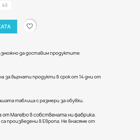
40
favorite_border
КАТА
възможно да доставим продуктите
а за върнати продукти в срок от 14 дни от
ашата таблица с размери за обувки.
 от Marelbo в собствената ни фабрика.
са произведени в Европа. Не внасяме от