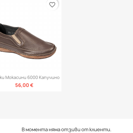
favorite_border
Бърз преглед

ки Мокасини 6000 Капучино
56,00 €
В момента няма отзиви от клиенти.