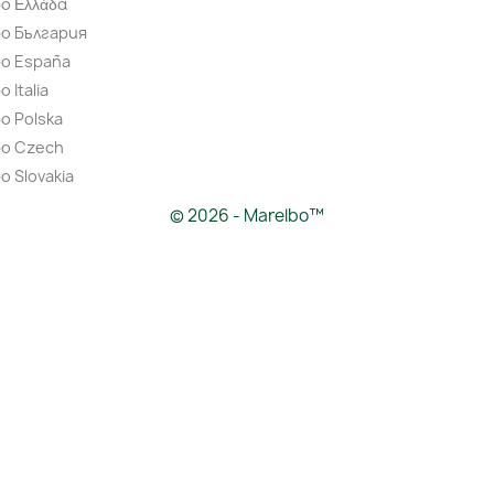
o Ελλάδα
bo България
bo España
 Italia
o Polska
bo Czech
o Slovakia
© 2026 - Marelbo™