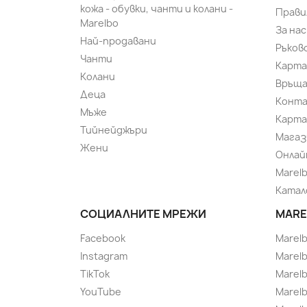
кожа - обувки, чанти и колани -
Прави
Marelbo
За нас
Най-продавани
Ръков
Чанти
Карта
Колани
Връща
Деца
Конт
Мъже
Карта
Тийнейджъри
Магаз
Жени
Онлай
Marel
Катал
СОЦИАЛНИТЕ МРЕЖИ
MARE
Facebook
Marel
Instagram
Marelb
TikTok
Marel
YouTube
Marelb