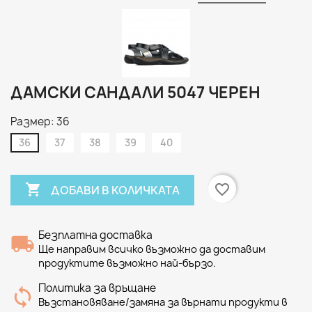
ДАМСКИ САНДАЛИ 5047 ЧЕРЕН
Размер: 36
36
37
38
39
40

favorite_border
ДОБАВИ В КОЛИЧКАТА
Безплатна доставка
Ще направим всичко възможно да доставим
продуктите възможно най-бързо.
Политика за връщане
Възстановяване/замяна за върнати продукти в