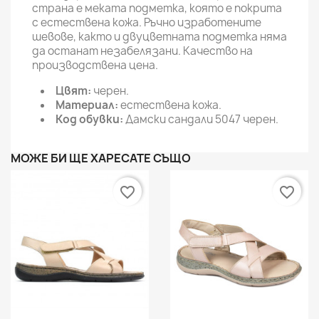
страна е меката подметка, която е покрита
с естествена кожа. Ръчно изработените
шевове, както и двуцветната подметка няма
да останат незабелязани. Качество на
производствена цена.
Цвят:
черен.
Материал:
естествена кожа.
Код обувки:
Дамски сандали 5047 черен.
МОЖЕ БИ ЩЕ ХАРЕСАТЕ СЪЩО
favorite_border
favorite_border