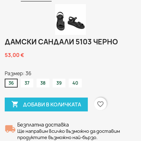
ДАМСКИ САНДАЛИ 5103 ЧЕРНО
53,00 €
Размер: 36
36
37
38
39
40

favorite_border
ДОБАВИ В КОЛИЧКАТА
Безплатна доставка
Ще направим всичко възможно да доставим
продуктите възможно най-бързо.