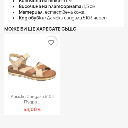
Височина на тока:
3 см
.
Височина на платформата:
1,5 см.
Материал:
естествена кожа.
Код обувки:
Дамски сандали 5103 черен.
МОЖЕ БИ ЩЕ ХАРЕСАТЕ СЪЩО
favorite_border
Дамски Сандали 5103
Пудра...
53,00 €