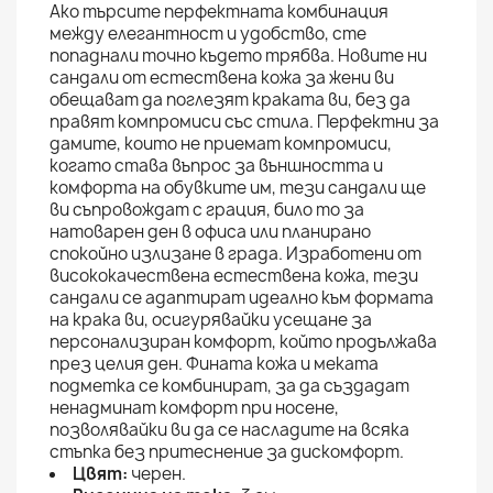
Ако търсите перфектната комбинация
между елегантност и удобство, сте
попаднали точно където трябва. Новите ни
сандали от естествена кожа за жени ви
обещават да поглезят краката ви, без да
правят компромиси със стила. Перфектни за
дамите, които не приемат компромиси,
когато става въпрос за външността и
комфорта на обувките им, тези сандали ще
ви съпровождат с грация, било то за
натоварен ден в офиса или планирано
спокойно излизане в града. Изработени от
висококачествена естествена кожа, тези
сандали се адаптират идеално към формата
на крака ви, осигурявайки усещане за
персонализиран комфорт, който продължава
през целия ден. Фината кожа и меката
подметка се комбинират, за да създадат
ненадминат комфорт при носене,
позволявайки ви да се насладите на всяка
стъпка без притеснение за дискомфорт.
Цвят:
черен.