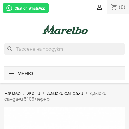
shopping_cart

(0)
search
МЕНЮ
Начало
Жени
Дамски сандали
Дамски
сандали 5103 черно