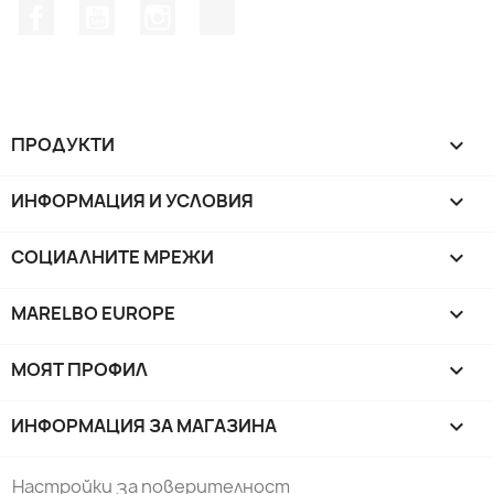
Facebook
YouTube
Instagram Feed
TikTok
ПРОДУКТИ

ИНФОРМАЦИЯ И УСЛОВИЯ

СОЦИАЛНИТЕ МРЕЖИ

MARELBO EUROPE

МОЯТ ПРОФИЛ

ИНФОРМАЦИЯ ЗА МАГАЗИНА
keyboard_arrow_down
Настройки за поверителност