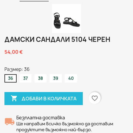
ДАМСКИ САНДАЛИ 5104 ЧЕРЕН
54,00 €
Размер: 36
36
37
38
39
40

favorite_border
ДОБАВИ В КОЛИЧКАТА
Безплатна доставка
Ще направим всичко възможно да доставим
продуктите възможно най-бързо.