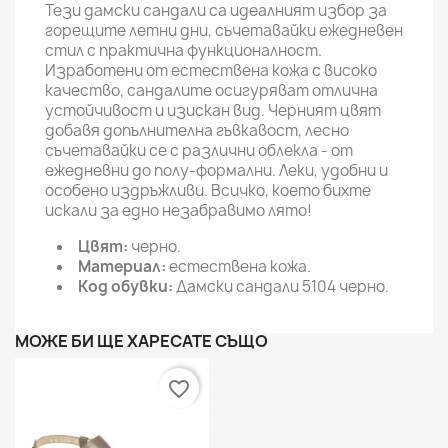
Тези дамски сандали са идеалният избор за
горещите летни дни, съчетавайки ежедневен
стил с практична функционалност.
Изработени от естествена кожа с високо
качество, сандалите осигуряват отлична
устойчивост и изискан вид. Черният цвят
добавя допълнителна гъвкавост, лесно
съчетавайки се с различни облекла - от
ежедневни до полу-формални. Леки, удобни и
особено издръжливи. Всичко, което бихте
искали за едно незабравимо лято!
Цвят:
черно.
Материал:
естествена кожа.
Код обувки:
Дамски сандали 5104 черно.
МОЖЕ БИ ЩЕ ХАРЕСАТЕ СЪЩО
favorite_border