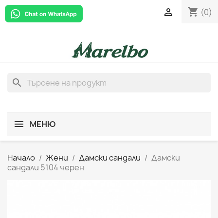
shopping_cart

(0)
search
МЕНЮ
Начало
Жени
Дамски сандали
Дамски
сандали 5104 черен