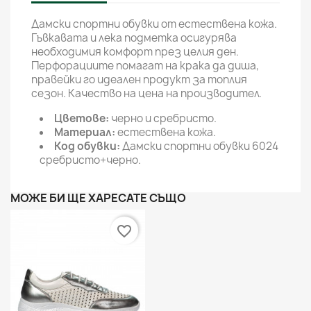
Дамски спортни обувки от естествена кожа.
Гъвкавата и лека подметка осигурява
необходимия комфорт през целия ден.
Перфорациите помагат на крака да диша,
правейки го идеален продукт за топлия
сезон. Качество на цена на производител.
Цветове:
черно
и сребристо.
Материал:
естествена кожа.
Код обувки:
Дамски спортни обувки 6024
сребристо+черно.
МОЖЕ БИ ЩЕ ХАРЕСАТЕ СЪЩО
favorite_border