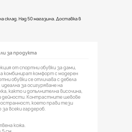
а склад. Над 50 магазина. Доставка в
ли за продукта
кция от спортни обувки за дами,
да комбинират комфорт с модерен
ртни обувки се отличава с дебела
 идеална за осигуряване на
а, както и допълнителна височина,
и дейности. Контрастните шевове
гостранност, което прави тези
 за всеки гардероб.
вена кожа.
:
5 см.