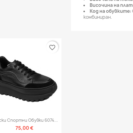
Височина на пла
Код на обувките:
комбиниран.
favorite_border
Бърз преглед

ки Спортни Обувки 6074...
75,00 €