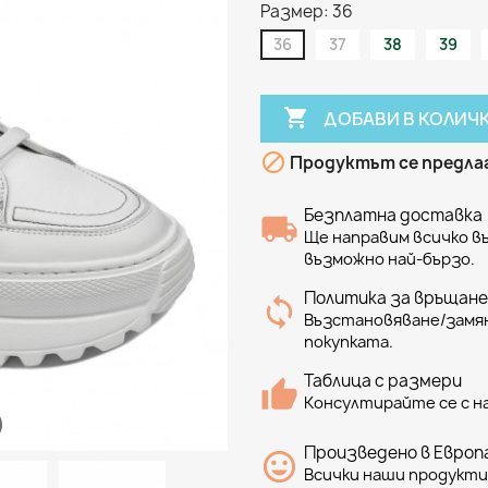
Размер: 36
36
37
38
39

ДОБАВИ В КОЛИЧ

Продуктът се предлаг
Безплатна доставка
Ще направим всичко 
възможно най-бързо.
Политика за връщане
Възстановяване/замян
покупката.
Таблица с размери
Консултирайте се с н
Произведено в Европа
Всички наши продукти 