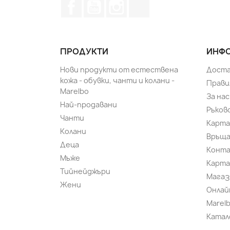
Facebook
YouTube
Instagram Feed
TikTok
ПРОДУКТИ
ИНФО
Нови продукти от естествена
Доста
кожа - обувки, чанти и колани -
Прави
Marelbo
За нас
Най-продавани
Ръков
Чанти
Карта
Колани
Връща
Деца
Конт
Мъже
Карта
Тийнейджъри
Магаз
Жени
Онлай
Marel
Катал