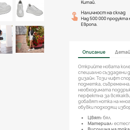
Китай.
Наличност на склад
Над 500 000 продукта н
Европа.
Описание
Детай
Открийте новата коле
специално създадени 
дизайн. Този чифт спо
подметка, съвременна,
необходимата поддръжк
перфектна за всякакв
добавят нотка на мно
обувки подходящ избор
Цвят
:
бял.
Материал:
естест
Височина на тока