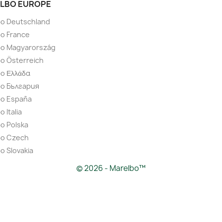
LBO EUROPE
bo Deutschland
o France
bo Magyarország
o Österreich
o Ελλάδα
bo България
bo España
 Italia
o Polska
bo Czech
o Slovakia
© 2026 - Marelbo™