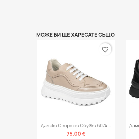
МОЖЕ БИ ЩЕ ХАРЕСАТЕ СЪЩО
favorite_border
Бърз преглед

Дамски Спортни Обувки 6074...
Дамс
75,00 €