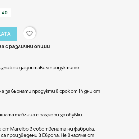
40
favorite_border
КАТА
а с различни опции
възможно да доставим продуктите
а за върнати продукти в срок от 14 дни от
ашата таблица с размери за обувки.
 от Marelbo в собствената ни фабрика.
са произведени в Европа. Не внасяме от