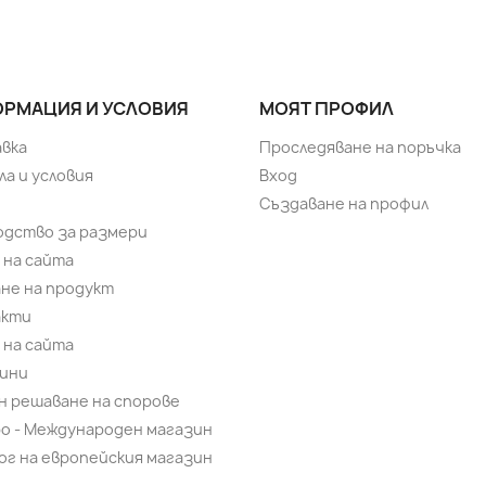
РМАЦИЯ И УСЛОВИЯ
МОЯТ ПРОФИЛ
вка
Проследяване на поръчка
ла и условия
Вход
Създаване на профил
одство за размери
 на сайта
не на продукт
акти
 на сайта
ини
н решаване на спорове
bo - Международен магазин
ог на европейския магазин