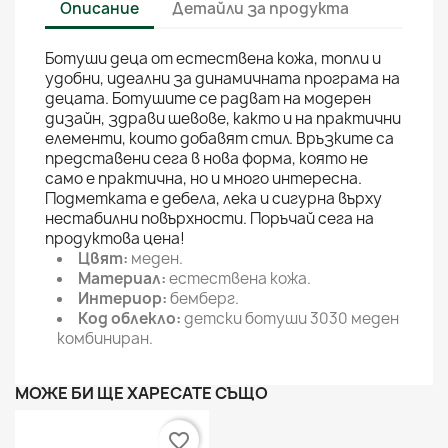
Описание
Детайли за продукта
Ботуши деца от естествена кожа, топли и
удобни, идеални за динамичната програма на
децата. Ботушите се радват на модерен
дизайн, здрави шевове, както и на практични
елементи, които добавят стил. Връзките са
представени сега в нова форма, която не
само е практична, но и много интересна.
Подметката е дебела, лека и сигурна върху
нестабилни повърхности. Поръчай сега на
продуктова цена!
Цвят:
меден.
Материал:
естествена кожа.
Интериор:
бемберг.
Код облекло:
детски ботуши 3030 меден
комбиниран.
МОЖЕ БИ ЩЕ ХАРЕСАТЕ СЪЩО
favorite_border