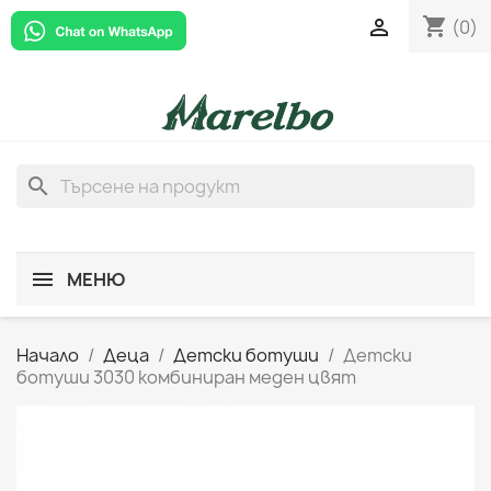
shopping_cart

(0)
search
МЕНЮ
Начало
Деца
Детски ботуши
Детски
ботуши 3030 комбиниран меден цвят