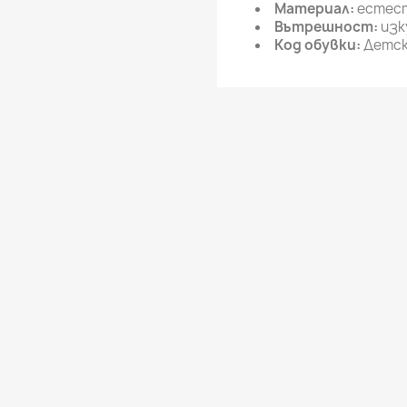
Материал:
естест
Вътрешност:
изк
Код обувки:
Детск