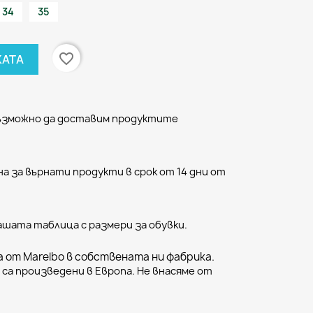
34
35
favorite_border
КАТА
възможно да доставим продуктите
а за върнати продукти в срок от 14 дни от
ашата таблица с размери за обувки.
 от Marelbo в собствената ни фабрика.
са произведени в Европа. Не внасяме от