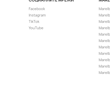
СОЦИАЛНИТЕ МРЕЖИ
MARE
Facebook
Marel
Instagram
Marelb
TikTok
Marel
YouTube
Marelb
Marelb
Marel
Marel
Marelbo
Marelb
Marel
Marelb