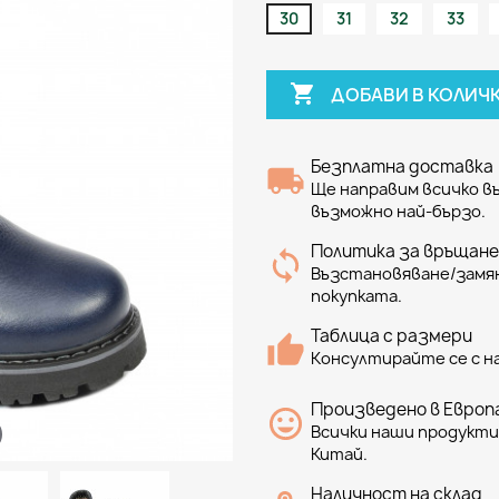
30
31
32
33

ДОБАВИ В КОЛИЧ
Безплатна доставка
Ще направим всичко 
възможно най-бързо.
Политика за връщане
Възстановяване/замян
покупката.
Таблица с размери
Консултирайте се с н
Произведено в Европа
Всички наши продукти 
Китай.
Наличност на склад