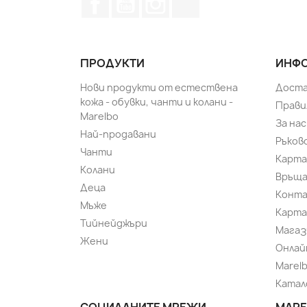
ПРОДУКТИ
ИНФО
Нови продукти от естествена
Доста
кожа - обувки, чанти и колани -
Прави
Marelbo
За нас
Най-продавани
Ръков
Чанти
Карта
Колани
Връща
Деца
Конт
Мъже
Карта
Тийнейджъри
Магаз
Жени
Онлай
Marel
Катал