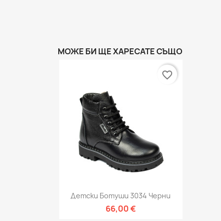
МОЖЕ БИ ЩЕ ХАРЕСАТЕ СЪЩО
favorite_border
Бърз преглед

Детски Ботуши 3034 Черни
66,00 €