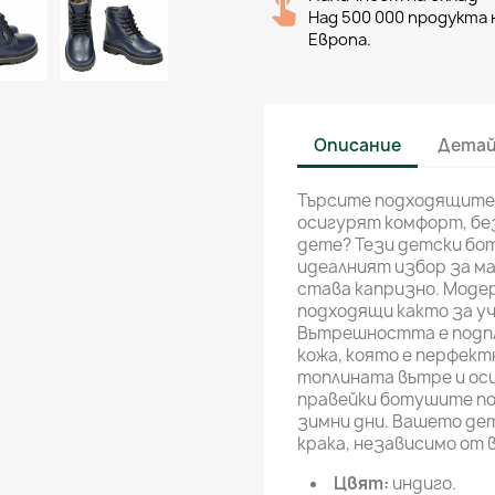
Над 500 000 продукта н
Европа.
Описание
Детай
Търсите подходящите 
осигурят комфорт, бе
дете? Тези детски бо
идеалният избор за м
става капризно. Модер
подходящи както за уч
Вътрешността е подпл
кожа, която е перфект
топлината вътре и ос
правейки ботушите п
зимни дни. Вашето дет
крака, независимо от 
Цвят:
индиго.