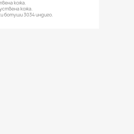
вена кожа.
уствена кожа.
и ботуши 3034 индиго.