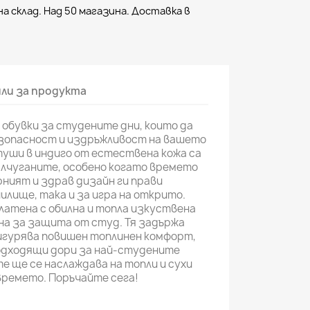
а склад. Над 50 магазина. Доставка в
ли за продукта
обувки за студените дни, които да
зопасност и издръжливост на вашето
туши в индиго от естествена кожа са
алчуганите, особено когато времето
ният и здрав дизайн ги прави
илище, така и за игра на открито.
атена с обилна и топла изкуствена
на за защита от студ. Тя задържа
игурява повишен топлинен комфорт,
одходящи дори за най-студените
е ще се наслаждава на топли и сухи
времето. Поръчайте сега!