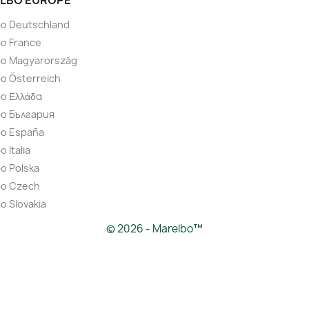
LBO EUROPE
bo Deutschland
o France
bo Magyarország
o Österreich
o Ελλάδα
bo България
bo España
 Italia
o Polska
bo Czech
o Slovakia
© 2026 - Marelbo™