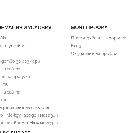
РМАЦИЯ И УСЛОВИЯ
МОЯТ ПРОФИЛ
вка
Проследяване на поръчка
ла и условия
Вход
Създаване на профил
одство за размери
 на сайта
не на продукт
акти
 на сайта
ини
н решаване на спорове
bo - Международен магазин
ог на европейския магазин