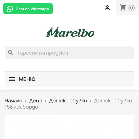
shopping_cart

(0)
search
МЕНЮ
Начало
Деца
Детски обувки
Детски обувки
158 лак бордо