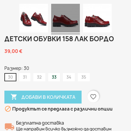
ДЕТСКИ ОБУВКИ 158 ЛАК БОРДО
39,00 €
Размер: 30
30
31
32
33
34
35

favorite_border
ДОБАВИ В КОЛИЧКАТА

Продуктът се предлага с различни опции
Безплатна доставка
Ще направим всичко възможно да доставим