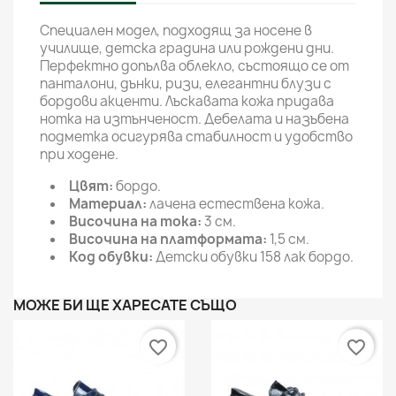
Специален модел, подходящ за носене в
училище, детска градина или рождени дни.
Перфектно допълва облекло, състоящо се от
панталони, дънки, ризи, елегантни блузи с
бордови акценти. Лъскавата кожа придава
нотка на изтънченост. Дебелата и назъбена
подметка осигурява стабилност и удобство
при ходене.
Цвят:
бордо.
Материал:
лачена естествена кожа.
Височина на тока:
3 см.
Височина на платформата:
1,5 см.
Код обувки:
Детски обувки 158 лак бордо.
МОЖЕ БИ ЩЕ ХАРЕСАТЕ СЪЩО
favorite_border
favorite_border