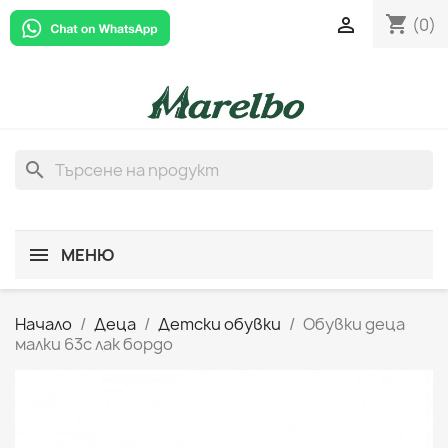
shopping_cart

(0)
search
МЕНЮ
Начало
Деца
Детски обувки
Обувки деца
малки 63c лак бордо