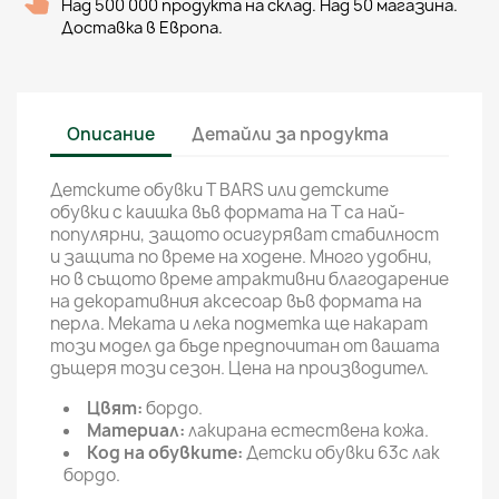
Над 500 000 продукта на склад. Над 50 магазина.
Доставка в Европа.
Описание
Детайли за продукта
Детските обувки Т BARS или детските
обувки с каишка във формата на Т са най-
популярни, защото осигуряват стабилност
и защита по време на ходене. Много удобни,
но в същото време атрактивни благодарение
на декоративния аксесоар във формата на
перла. Меката и лека подметка ще накарат
този модел да бъде предпочитан от вашата
дъщеря този сезон. Цена на производител.
Цвят:
бордо.
Материал:
лакирана естествена кожа.
Код на обувките:
Детски обувки 63c лак
бордо.