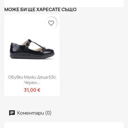
МОЖЕ БИ ЩЕ ХАРЕСАТЕ СЪЩО
favorite_border
Обувки Малки Деца 63c
Черен...
31,00 €
Коментари (0)