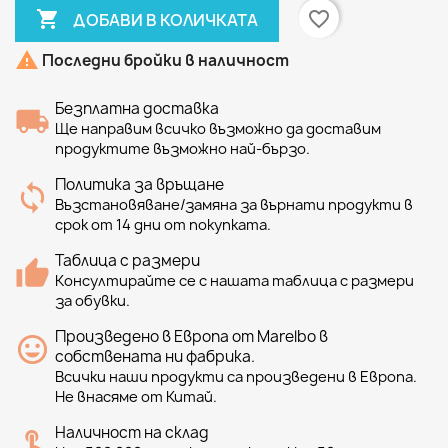

favorite_border
ДОБАВИ В КОЛИЧКАТА

Последни бройки в наличност
Безплатна доставка
Ще направим всичко възможно да доставим
продуктите възможно най-бързо.
Политика за връщане
Възстановяване/замяна за върнати продукти в
срок от 14 дни от покупката.
Таблица с размери
Консултирайте се с нашата таблица с размери
за обувки.
Произведено в Европа от Marelbo в
собствената ни фабрика.
Всички наши продукти са произведени в Европа.
Не внасяме от Китай.
Наличност на склад