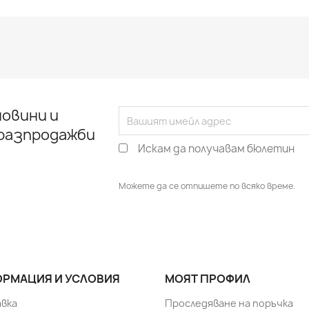
овини и
 разпродажби
Искам да получавам бюлетин
Можете да се отпишете по всяко време.
РМАЦИЯ И УСЛОВИЯ
МОЯТ ПРОФИЛ
вка
Проследяване на поръчка