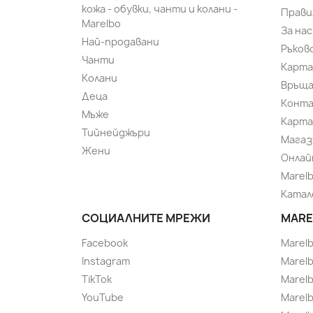
кожа - обувки, чанти и колани -
Прави
Marelbo
За нас
Най-продавани
Ръков
Чанти
Карта
Колани
Връща
Деца
Конт
Мъже
Карта
Тийнейджъри
Магаз
Жени
Онлай
Marel
Катал
СОЦИАЛНИТЕ МРЕЖИ
MARE
Facebook
Marel
Instagram
Marelb
TikTok
Marel
YouTube
Marelb