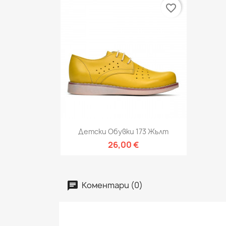
favorite_border
Бърз преглед

Детски Обувки 173 Жълт
26,00 €
Коментари (0)