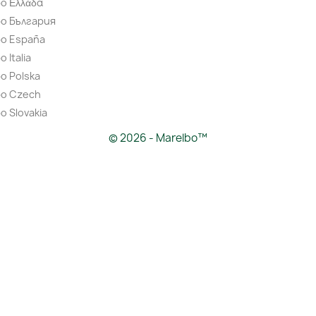
o Ελλάδα
bo България
bo España
 Italia
o Polska
bo Czech
o Slovakia
© 2026 - Marelbo™