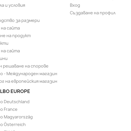
ла и условия
Вход
Създаване на профил
одство за размери
 на сайта
не на продукт
акти
 на сайта
ини
н решаване на спорове
bo - Международен магазин
ог на европейския магазин
LBO EUROPE
bo Deutschland
o France
bo Magyarország
o Österreich