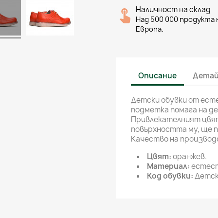
Наличност на склад
Над 500 000 продукта н
Европа.
Описание
Детай
Детски обувки от есте
подметка помага на де
Привлекателният цвят
повърхността му, ще п
Качество на производ
Цвят:
оранжев.
Материал:
естест
Код обувки:
Детски