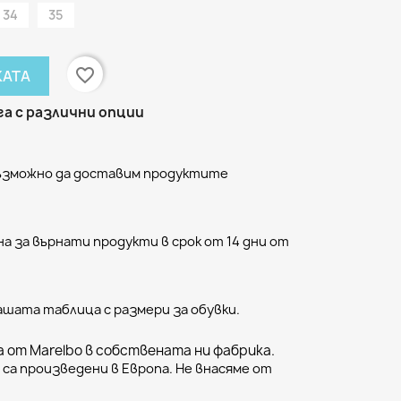
34
35
favorite_border
КАТА
а с различни опции
възможно да доставим продуктите
а за върнати продукти в срок от 14 дни от
ашата таблица с размери за обувки.
 от Marelbo в собствената ни фабрика.
са произведени в Европа. Не внасяме от