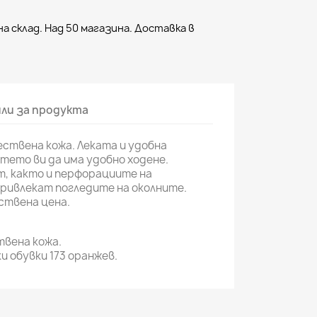
а склад. Над 50 магазина. Доставка в
ли за продукта
ствена кожа. Леката и удобна
тето ви да има удобно ходене.
, както и перфорациите на
ривлекат погледите на околните.
ствена цена.
вена кожа.
 обувки 173 оранжев.