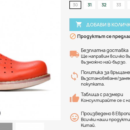
30
31
32
33

ДОБАВИ В КОЛИЧ

Продуктът се предлаг
Безплатна доставка
Ще направим всичко 
възможно най-бързо.
Политика за връщане
Възстановяване/замян
покупката.
Таблица с размери
Консултирайте се с н
Произведено в Европа
Всички наши продукти 
Китай.