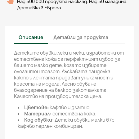
Над 500 000 продукта на склад. Над 50 магазина.
Доставка в Европа.
Описание
Детайли за продукта
Детските обувки леки и меки, изработени от
естествена кожа са перфектният избор за
вашето малко дете, когато избирате
елегантен тоалет. Лъскавата панделка
както и лентата придават уникалност и
красота на модела. Лесно обуване
благодарение на велкро закопчалката.
Качество на производителска цена.
Цветове:
кафяво и златно.
Материал:
естествена кожа.
Код обувки:
Детски обувки малки 67c
кафяво перлен комбиниран.