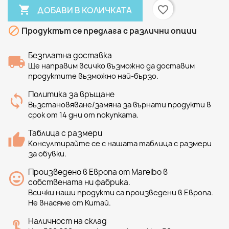

favorite_border
ДОБАВИ В КОЛИЧКАТА

Продуктът се предлага с различни опции
Безплатна доставка
Ще направим всичко възможно да доставим
продуктите възможно най-бързо.
Политика за връщане
Възстановяване/замяна за върнати продукти в
срок от 14 дни от покупката.
Таблица с размери
Консултирайте се с нашата таблица с размери
за обувки.
Произведено в Европа от Marelbo в
собствената ни фабрика.
Всички наши продукти са произведени в Европа.
Не внасяме от Китай.
Наличност на склад