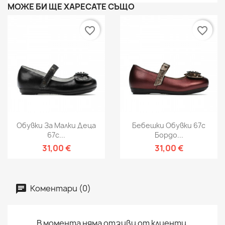
МОЖЕ БИ ЩЕ ХАРЕСАТЕ СЪЩО
favorite_border
favorite_border
Обувки За Малки Деца
Бебешки Обувки 67c
67c...
Бордо...
31,00 €
31,00 €
Коментари (0)
В момента няма отзиви от клиенти.