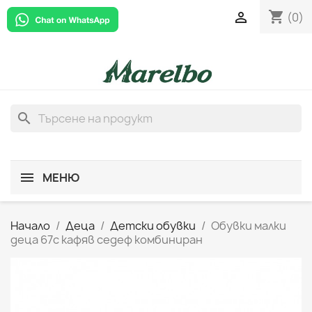
shopping_cart

(0)
search
МЕНЮ
Начало
Деца
Детски обувки
Обувки малки
деца 67c кафяв седеф комбиниран