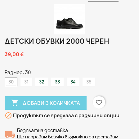
ДЕТСКИ ОБУВКИ 2000 ЧЕРЕН
39,00 €
Размер: 30
30
31
32
33
34
35

favorite_border
ДОБАВИ В КОЛИЧКАТА

Продуктът се предлага с различни опции
Безплатна доставка
Ще направим всичко възможно да доставим