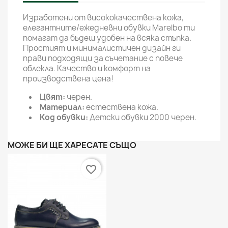
Изработени от висококачествена кожа,
елегантните/ежедневни обувки Marelbo ти
помагат да бъдеш удобен на всяка стъпка.
Простият и минималистичен дизайн ги
прави подходящи за съчетание с повече
облекла. Качество и комфорт на
производствена цена!
Цвят:
черен.
Материал:
естествена кожа.
Код обувки:
Детски обувки 2000 черен.
МОЖЕ БИ ЩЕ ХАРЕСАТЕ СЪЩО
favorite_border