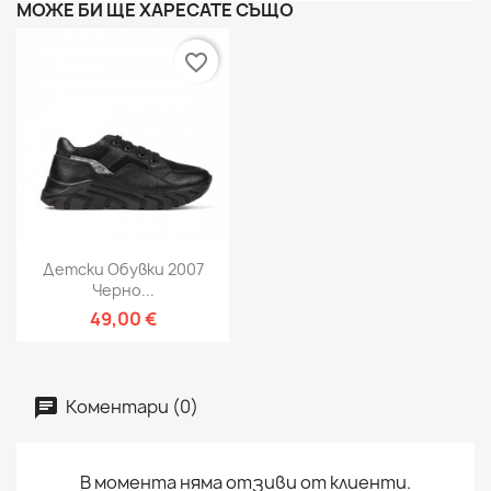
МОЖЕ БИ ЩЕ ХАРЕСАТЕ СЪЩО
favorite_border
Детски Обувки 2007
Черно...
49,00 €
Коментари (0)
В момента няма отзиви от клиенти.