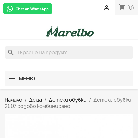
shopping_cart

(0)
search
МЕНЮ
Начало
Деца
Детски обувки
Детски обувки
2007 розово комбинирано