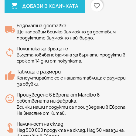

favorite_border
ДОБАВИ В КОЛИЧКАТА
Безплатна доставка
Ще направим всичко възможно да доставим
продуктите възможно най-бързо.
Политика за връщане
Възстановяване/замяна за върнати продукти в
срок от 14 дни от покупката.
Таблица с размери
Консултирайте се с нашата таблица с размери
за обувки.
Произведено в Европа от Marelbo в
собствената ни фабрика.
Всички наши продукти са произведени в Европа.
Не внасяме от Китай.
Наличност на склад
Над 500 000 продукта на склад. Над 50 магазина.