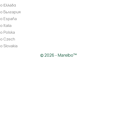
o Ελλάδα
bo България
bo España
 Italia
o Polska
bo Czech
o Slovakia
© 2026 - Marelbo™