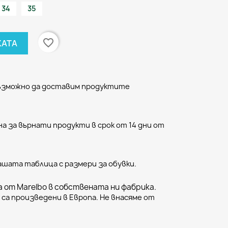
34
35
favorite_border
КАТА
възможно да доставим продуктите
а за върнати продукти в срок от 14 дни от
ашата таблица с размери за обувки.
 от Marelbo в собствената ни фабрика.
са произведени в Европа. Не внасяме от