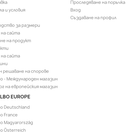
вка
Проследяване на поръчка
ла и условия
Вход
Създаване на профил
одство за размери
 на сайта
не на продукт
акти
 на сайта
ини
н решаване на спорове
bo - Международен магазин
ог на европейския магазин
LBO EUROPE
bo Deutschland
o France
bo Magyarország
o Österreich