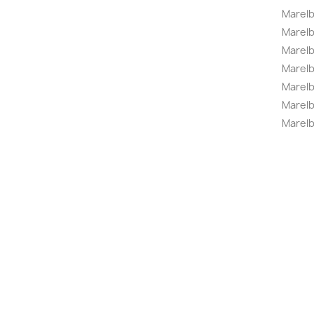
Marelb
Marel
Marel
Marelbo
Marelb
Marel
Marelb