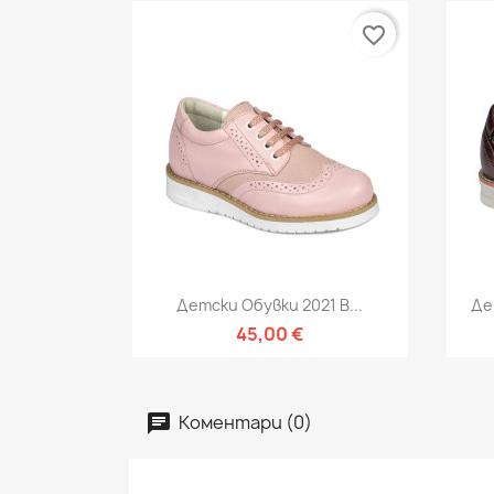
favorite_border
Бърз преглед

Детски Обувки 2021 В...
Де
45,00 €
Коментари (0)