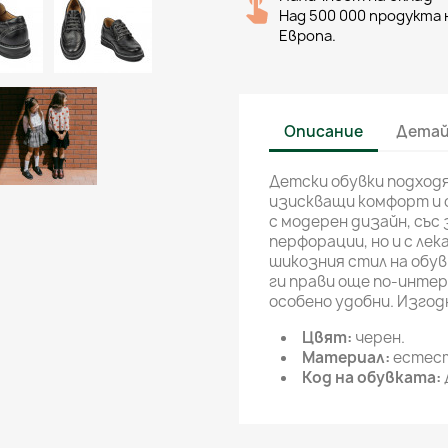
Над 500 000 продукта н
Европа.
Описание
Детай
Детски обувки подходя
изискващи комфорт и 
с модерен дизайн, със
перфорации, но и с ле
шикозния стил на обув
ги прави още по-интер
особено удобни. Изгод
Цвят:
черен.
Материал:
естест
Код на обувката: