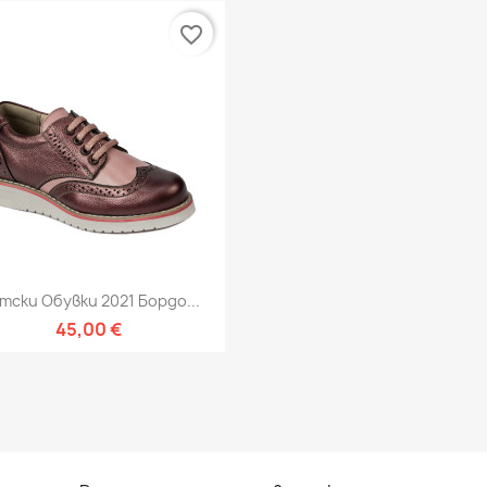
favorite_border
Бърз преглед

тски Обувки 2021 Бордо...
45,00 €