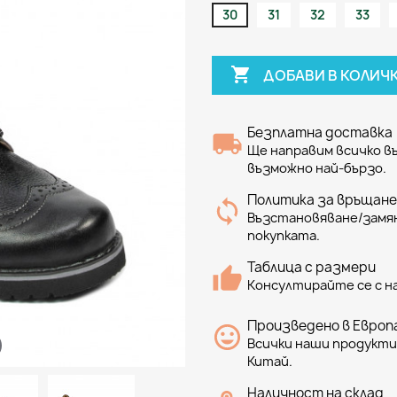
30
31
32
33

ДОБАВИ В КОЛИЧ
Безплатна доставка
Ще направим всичко 
възможно най-бързо.
Политика за връщане
Възстановяване/замян
покупката.
Таблица с размери
Консултирайте се с н
Произведено в Европа
Всички наши продукти 
Китай.
Наличност на склад