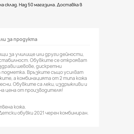
а склад. Над 50 магазина. Доставка в
ли за продукта
щи за училище или други дейности,
стабилност. Обувките се открояват
 здрави шевове, дискретни
ка подметка. Връзките също усилват
ките, а комбинацията от 2 типа кожа
есни. Обувките са леки, издръжливи и
на цена от производителя!
вена кожа.
Детски обувки 2021 черен комбиниран.