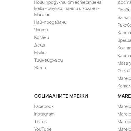
Нови продукти от естествена
Доста
кожа - обувки, чанти и колани -
Прави
Marelbo
За нас
Най-продавани
Ръков
Чанти
Карта
Колани
Връща
Деца
Конт
Мъже
Карта
Тийнейджъри
Магаз
Жени
Онлай
Marel
Катал
СОЦИАЛНИТЕ МРЕЖИ
MARE
Facebook
Marel
Instagram
Marelb
TikTok
Marel
YouTube
Marelb