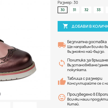
Размер: 30
30
31
32
33

ДОБАВИ В КОЛИЧ
Безплатна доставка
Ще направим всичко 
възможно най-бързо.
Политика за връщане
Възстановяване/замян
покупката.
Таблица с размери
Консултирайте се с н
Произведено в Европа
Всички наши продукти 
Китай.