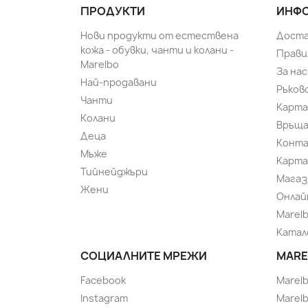
ПРОДУКТИ
ИНФО
Нови продукти от естествена
Доста
кожа - обувки, чанти и колани -
Прави
Marelbo
За нас
Най-продавани
Ръков
Чанти
Карта
Колани
Връща
Деца
Конт
Мъже
Карта
Тийнейджъри
Магаз
Жени
Онлай
Marel
Катал
СОЦИАЛНИТЕ МРЕЖИ
MARE
Facebook
Marel
Instagram
Marelb