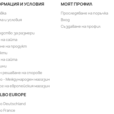
РМАЦИЯ И УСЛОВИЯ
МОЯТ ПРОФИЛ
вка
Проследяване на поръчка
ла и условия
Вход
Създаване на профил
одство за размери
 на сайта
не на продукт
акти
 на сайта
ини
н решаване на спорове
bo - Международен магазин
ог на европейския магазин
LBO EUROPE
bo Deutschland
o France