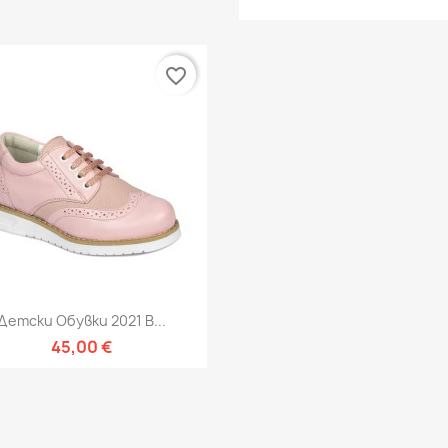
favorite_border
Бърз преглед

Детски Обувки 2021 В...
45,00 €