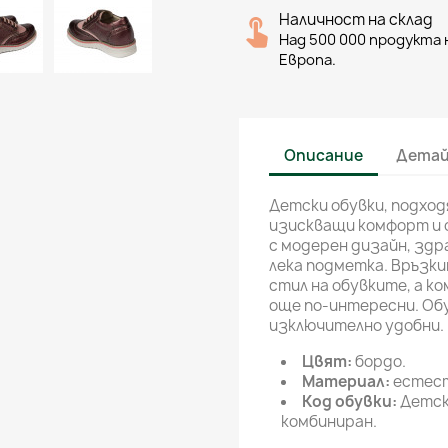
Наличност на склад
Над 500 000 продукта н
Европа.
Описание
Детай
Детски обувки, подход
изискващи комфорт и 
с модерен дизайн, здр
лека подметка. Връзк
стил на обувките, а к
още по-интересни. Обу
изключително удобни.
Цвят:
бордо.
Материал:
естест
Код обувки:
Детск
комбиниран.