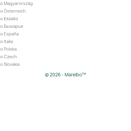
bo Magyarország
o Österreich
o Ελλάδα
bo България
bo España
 Italia
o Polska
bo Czech
o Slovakia
© 2026 - Marelbo™