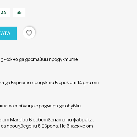
34
35
favorite_border
КАТА
възможно да доставим продуктите
а за върнати продукти в срок от 14 дни от
ашата таблица с размери за обувки.
 от Marelbo в собствената ни фабрика.
са произведени в Европа. Не внасяме от