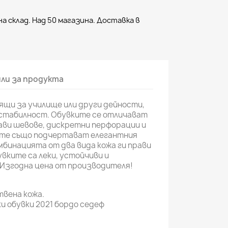
а склад. Над 50 магазина. Доставка в
ли за продукта
ящи за училище или други дейности,
стабилност. Обувките се отличават
ави шевове, дискретни перфорации и
ите също подчертават елегантния
омбинацията от два вида кожа ги прави
вките са леки, устойчиви и
 Изгодна цена от производителя!
вена кожа.
и обувки 2021 бордо седеф