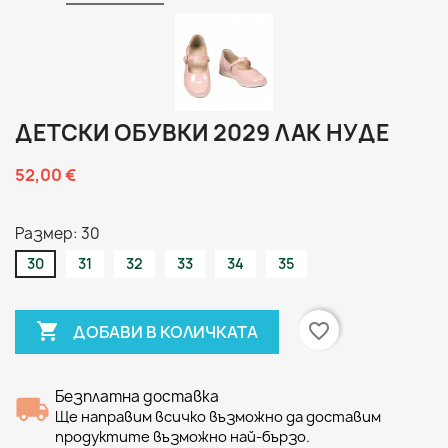
ДЕТСКИ ОБУВКИ 2029 ЛАК НУДЕ
52,00 €
Размер: 30
30
31
32
33
34
35

favorite_border
ДОБАВИ В КОЛИЧКАТА
Безплатна доставка
Ще направим всичко възможно да доставим
продуктите възможно най-бързо.