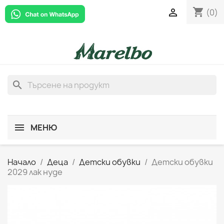
shopping_cart

(0)
search
МЕНЮ
Начало
Деца
Детски обувки
Детски обувки
2029 лак нуде