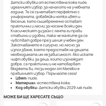
Детски обувки от естествена кожа nude,
идеалният избор за началото на учебната
година. Те се съчетават перфектно с
униформата, добавяйки нотка цвят и
веселиe, като същевременно остават
практични и лесни за носене всеки ден.
Класическият дизайн с лента ги прави
стабилни и удобни, така че малките да се
чувстват добре през целия учебен ден.
Закопчаването е сигурно, но лесно за
използване, което предоставя на децата
необходимата им независимост. Ако искате
чифт обувки за деца, които изглеждат
добре, са практични и не натоварват
бюджета ви, този модел от Marelbo е
правилният избор. Поръчайте сега!
Цвят:
nude.
Материал:
естествена кожа.
Код обувки:
Детски обувки 2029 лак nude.
МОЖЕ БИ ЩЕ ХАРЕСАТЕ СЪЩО