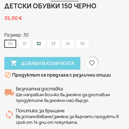
ДЕТСКИ ОБУВКИ 150 ЧЕРНО
35,00 €
Размер: 30
30
31
32
33
34
35

favorite_border
ДОБАВИ В КОЛИЧКАТА

Продуктът се предлага с различни опции
Безплатна доставка
Ще направим всичко възможно да доставим
продуктите възможно най-бързо.
Политика за връщане
Възстановяване/замяна за върнати продукти в
срок от 14 дни от покупката.