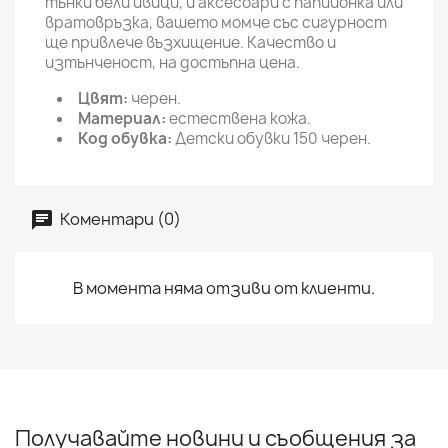
тънки бели ивици, и аксесоари с папийонка или
вратовръзка, вашето момче със сигурност
ще привлече възхищение. Качество и
изтънченост, на достъпна цена.
Цвят:
черен.
Материал:
естествена кожа.
Код обувка:
Детски обувки 150 черен.
Коментари (0)
В момента няма отзиви от клиенти.
Получавайте новини и съобщения за