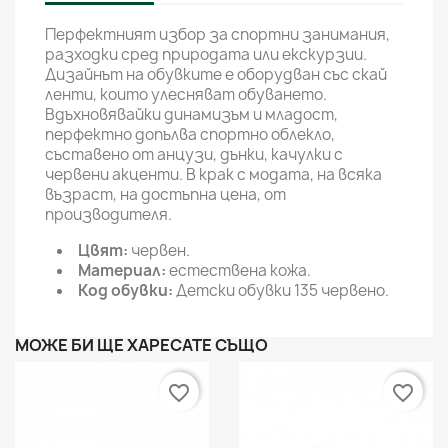
Перфектният избор за спортни занимания,
разходки сред природата или екскурзии.
Дизайнът на обувките е оборудван със скай
ленти, които улесняват обуването.
Вдъхновявайки динамизъм и младост,
перфектно допълва спортно облекло,
съставено от анцузи, дънки, качулки с
червени акценти. В крак с модата, на всяка
възраст, на достъпна цена, от
производителя.
Цвят:
червен.
Материал:
естествена кожа.
Код обувки:
Детски обувки 135 червено.
МОЖЕ БИ ЩЕ ХАРЕСАТЕ СЪЩО
favorite_border
favorite_border