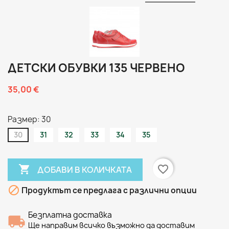
ДЕТСКИ ОБУВКИ 135 ЧЕРВЕНО
35,00 €
Размер: 30
30
31
32
33
34
35

favorite_border
ДОБАВИ В КОЛИЧКАТА

Продуктът се предлага с различни опции
Безплатна доставка
Ще направим всичко възможно да доставим