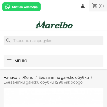
shopping_cart

(0)
search
МЕНЮ
Начало
Жени
Елегантни дамски обувки
Елегантни дамски обувки 1298 лак бордо