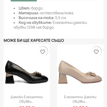
Цвят:
бoрдo.
Материал:
естествена кожа.
Височина на тока:
5,5 см.
Код на обувките:
Елегантни дамски
обувки 1298 лак бoрдo.
МОЖЕ БИ ЩЕ ХАРЕСАТЕ СЪЩО
favorite_border
favorite_border
Дамски Елегантни
Елегантни Дамски
Обувки...
Обувки...