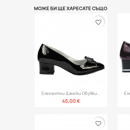
МОЖЕ БИ ЩЕ ХАРЕСАТЕ СЪЩО
favorite_border
Бърз преглед

Елегантни Дамски Обувки...
Ел
45,00 €
favorite_border