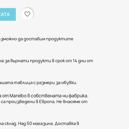
favorite_border
КАТА
възможно да доставим продуктите
а за върнати продукти в срок от 14 дни от
ашата таблица с размери за обувки.
 от Marelbo в собствената ни фабрика.
са произведени в Европа. Не внасяме от
а склад. Над 50 магазина. Доставка в