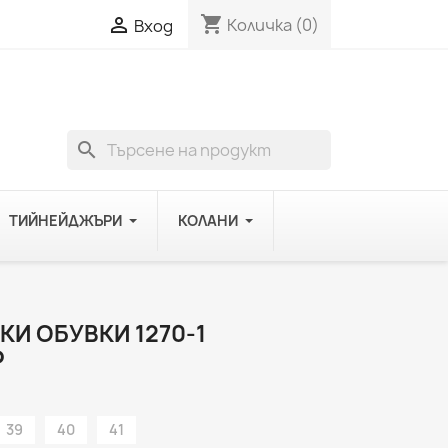
shopping_cart

Количка
(0)
Вход
search
ТИЙНЕЙДЖЪРИ
КОЛАНИ
И ОБУВКИ 1270-1
Ф
39
40
41