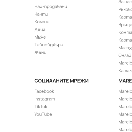
За нас
Най-продавани
Ръков
Чанти
Карта
Колани
Връща
Деца
Конт
Мъже
Карта
Тийнейджъри
Магаз
Жени
Онлай
Marel
Катал
СОЦИАЛНИТЕ МРЕЖИ
MARE
Facebook
Marel
Instagram
Marelb
TikTok
Marel
YouTube
Marelb
Marelb
Marel