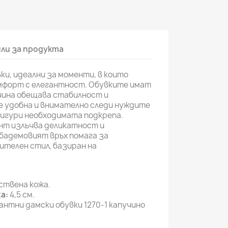
ли за продукта
ки, идеални за моменти, в които
мфорт с елегантност. Обувките имат
чина обещава стабилност и
е удобна и внимателно следи нуждите
осигури необходимата подкрепа.
т излъчва деликатност и
бадемовият връх помага за
ителен стил, базиран на
твена кожа.
а:
4,5 см.
антни дамски обувки 1270-1 капучино