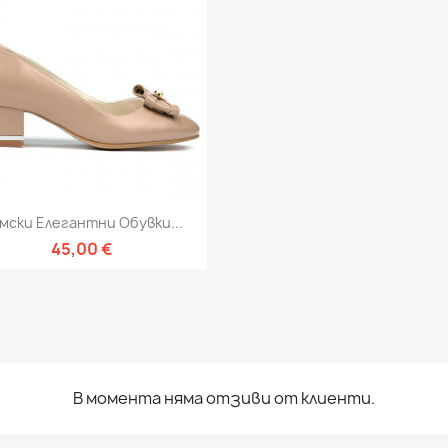
Бърз преглед

мски Елегантни Обувки...
45,00 €
В момента няма отзиви от клиенти.