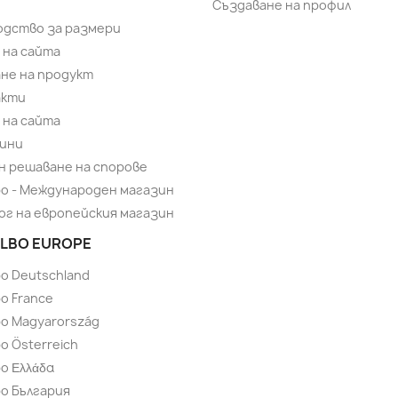
Създаване на профил
одство за размери
 на сайта
не на продукт
акти
 на сайта
ини
н решаване на спорове
bo - Международен магазин
ог на европейския магазин
LBO EUROPE
bo Deutschland
o France
bo Magyarország
o Österreich
o Ελλάδα
bo България