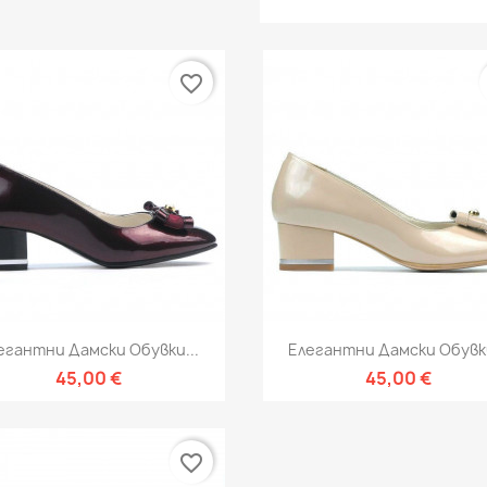
favorite_border
Бърз преглед
Бърз преглед


егантни Дамски Обувки...
Елегантни Дамски Обувки
45,00 €
45,00 €
favorite_border