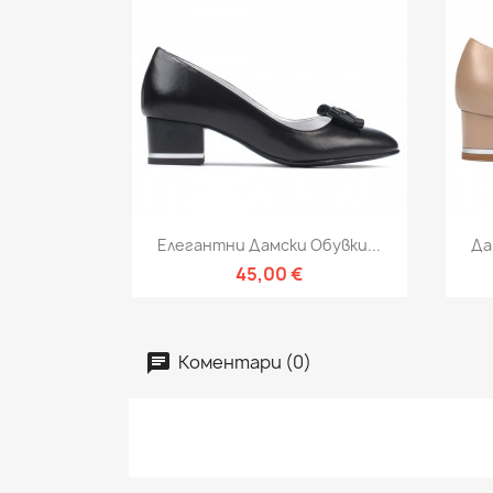
Бърз преглед

Елегантни Дамски Обувки...
Да
45,00 €
Коментари (0)