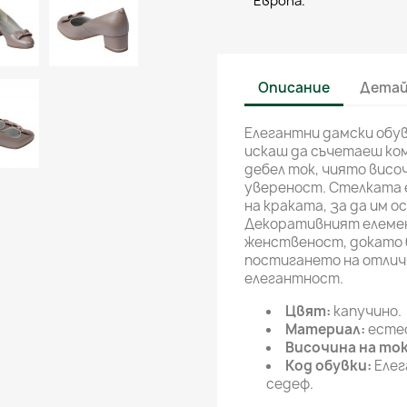
Европа.
Описание
Детай
Елегантни дамски обув
искаш да съчетаеш ко
дебел ток, чиято висо
увереност. Стелката 
на краката, за да им 
Декоративният елемен
женственост, докато 
постигането на отлич
елегантност.
Цвят:
капучино.
Материал:
естес
Височина на ток
Код обувки:
Елег
седеф.