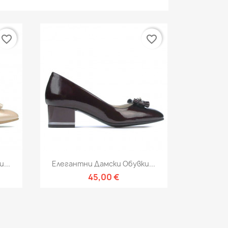
favorite_border
favorite_border
Бърз преглед

...
Елегантни Дамски Обувки...
45,00 €