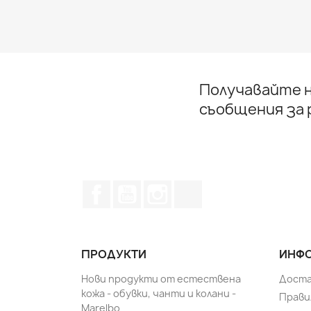
Получавайте н
съобщения за
Facebook
YouTube
Instagram Feed
TikTok
ПРОДУКТИ
ИНФО
Нови продукти от естествена
Доста
кожа - обувки, чанти и колани -
Прави
Marelbo