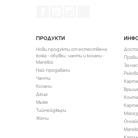
Facebook
YouTube
Instagram Feed
TikTok
ПРОДУКТИ
ИНФО
Нови продукти от естествена
Доста
кожа - обувки, чанти и колани -
Прави
Marelbo
За нас
Най-продавани
Ръков
Чанти
Карта
Колани
Връща
Деца
Конт
Мъже
Карта
Тийнейджъри
Магаз
Жени
Онлай
Marel
Катал