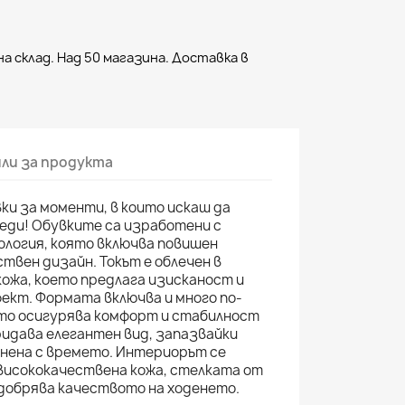
а склад. Над 50 магазина. Доставка в
ли за продукта
ки за моменти, в които искаш да
еди! Обувките са изработени с
ология, която включва повишен
твен дизайн. Токът е облечен в
ожа, което предлага изисканост и
ект. Формата включва и много по-
ято осигурява комфорт и стабилност
ридава елегантен вид, запазвайки
нена с времето. Интериорът се
висококачествена кожа, стелката от
добрява качеството на ходенето.