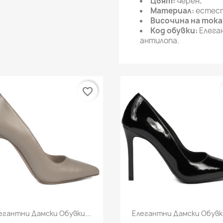
Цвят:
черен
.
Материал:
естест
Височина на тока
Код обувки:
Елега
антилопа.
favorite_border
Бърз преглед
Бърз преглед


егантни Дамски Обувки...
Елегантни Дамски Обувки