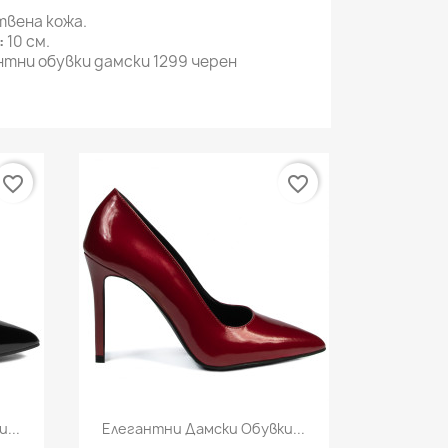
вена кожа.
:
10 см.
нтни обувки дамски 1299 черен
favorite_border
favorite_border
Бърз преглед

...
Елегантни Дамски Обувки...