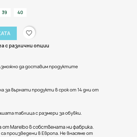
39
40
favorite_border
КАТА
а с различни опции
възможно да доставим продуктите
а за върнати продукти в срок от 14 дни от
ашата таблица с размери за обувки.
 от Marelbo в собствената ни фабрика.
са произведени в Европа. Не внасяме от