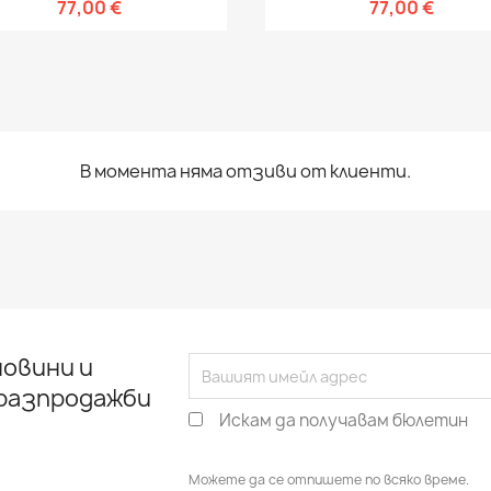
77,00 €
77,00 €
В момента няма отзиви от клиенти.
овини и
 разпродажби
Искам да получавам бюлетин
Можете да се отпишете по всяко време.