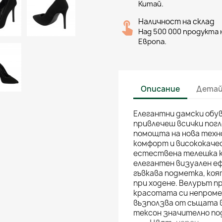
Китай.
Наличност на склад
Над 500 000 продукта н
Европа.
Описание
Детай
Елегантни дамски обув
привлечеш всички погл
помощта на нова техн
комфорт и висококачес
естествена телешка к
елегантен визуален еф
гъвкава подметка, ко
при ходене. Велурът п
красотата си непроме
възползва от същата 
тексон значително по