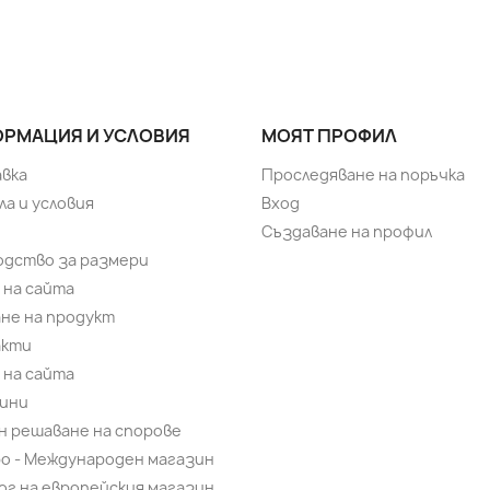
РМАЦИЯ И УСЛОВИЯ
МОЯТ ПРОФИЛ
вка
Проследяване на поръчка
ла и условия
Вход
Създаване на профил
одство за размери
 на сайта
не на продукт
акти
 на сайта
ини
н решаване на спорове
bo - Международен магазин
ог на европейския магазин