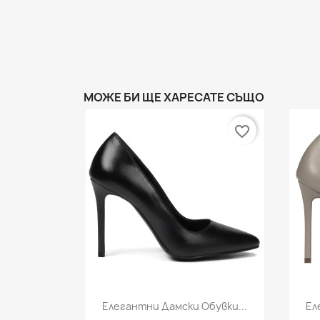
МОЖЕ БИ ЩЕ ХАРЕСАТЕ СЪЩО
favorite_border
Бърз преглед

Елегантни Дамски Обувки...
Ел