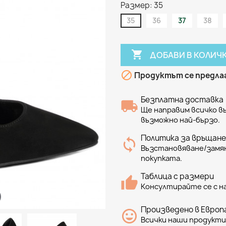
Размер: 35
35
36
37
38

ДОБАВИ В КОЛИЧ

Продуктът се предлаг
Безплатна доставка
Ще направим всичко 
възможно най-бързо.
Политика за връщане
Възстановяване/замян
покупката.
Таблица с размери
Консултирайте се с н
Произведено в Европа
Всички наши продукти 