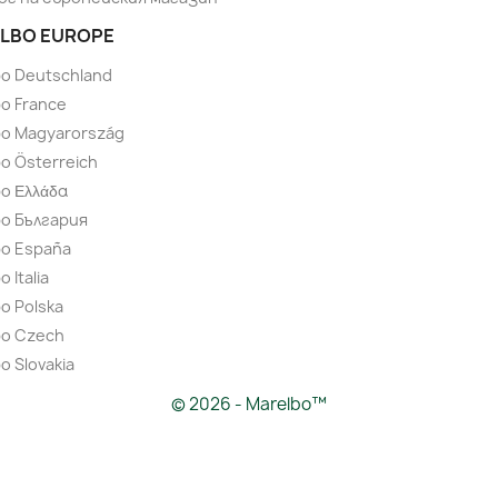
LBO EUROPE
bo Deutschland
o France
bo Magyarország
o Österreich
o Ελλάδα
bo България
bo España
 Italia
o Polska
bo Czech
o Slovakia
© 2026 - Marelbo™