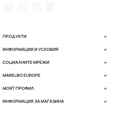
Facebook
YouTube
Instagram Feed
TikTok
ПРОДУКТИ

ИНФОРМАЦИЯ И УСЛОВИЯ

СОЦИАЛНИТЕ МРЕЖИ

MARELBO EUROPE

МОЯТ ПРОФИЛ

ИНФОРМАЦИЯ ЗА МАГАЗИНА
keyboard_arrow_down