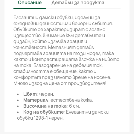
Описание
Детайли за продукта
Елегантни дамски обувки, идеални за
ежедневни дейности или вечерни събития.
Обувките се характеризират с голямо
изящество, внимание към детайлите и
дизайн, който излъчва грация и
женственост. Металният детайл
подчертава грацията на този модел, така
както и контрастиращата вложка на нивото
на тока. Благодарение на дебелия ток,
стабилността е обещание, както и
комфортът през цялото време на носене.
Много изгодна цена от производителя!
Цвят:
черен
.
Материал:
естествена кожа.
Височина на тока:
6 см.
Код на обувките:
Елегантни дамски
обувки 1298-1 черен.