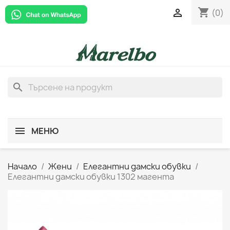
shopping_cart

(0)
search
МЕНЮ
Начало
Жени
Елегантни дамски обувки
Елегантни дамски обувки 1302 магента