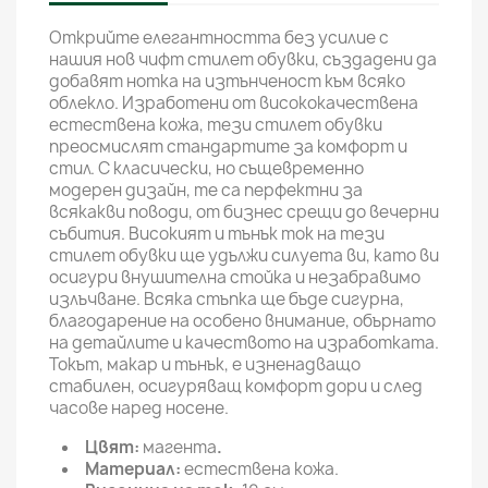
Открийте елегантността без усилие с
нашия нов чифт стилет обувки, създадени да
добавят нотка на изтънченост към всяко
облекло. Изработени от висококачествена
естествена кожа, тези стилет обувки
преосмислят стандартите за комфорт и
стил. С класически, но същевременно
модерен дизайн, те са перфектни за
всякакви поводи, от бизнес срещи до вечерни
събития. Високият и тънък ток на тези
стилет обувки ще удължи силуета ви, като ви
осигури внушителна стойка и незабравимо
излъчване. Всяка стъпка ще бъде сигурна,
благодарение на особено внимание, обърнато
на детайлите и качеството на изработката.
Токът, макар и тънък, е изненадващо
стабилен, осигуряващ комфорт дори и след
часове наред носене.
Цвят:
магента
.
Материал:
естествена кожа.