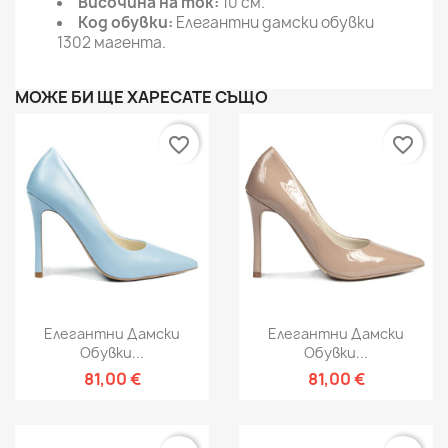
Височина на ток:
10 см.
Код обувки:
Елегантни дамски обувки
1302 магента.
МОЖЕ БИ ЩЕ ХАРЕСАТЕ СЪЩО
favorite_border
favorite_border
Елегантни Дамски
Елегантни Дамски
Обувки...
Обувки...
81,00 €
81,00 €